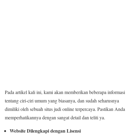
Pada artikel kali ini, kami akan memberikan beberapa informasi
tentang ciri-ciri umum yang biasanya, dan sudah seharusnya
dimiliki oleh sebuah situs judi online terpercaya. Pastikan Anda
memperhatikannya dengan sangat detail dan teliti ya.
Website Dilengkapi dengan Lisensi