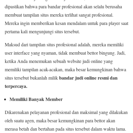
dipastikan bahwa para bandar profesional akan selalu berusaha
membuat tampilan situs mereka terlihat sangat profesional.
Mereka ingin memberikan kesan mendalam untuk para player saat
pertama kali mengunjungi situs tersebut.
Maksud dari tampilan situs profesional adalah, mereka memiliki
user interface yang nyaman, tidak membuat bettor bingung. Jadi,
ketika Anda menemukan sebuah website judi online yang
memiliki tampilan acak-acakan, maka besar kemungkinan bahwa
bandar judi online resmi dan
situs tersebut bukanlah milik
terpercaya.
Memiliki Banyak Member
Dikarenakan pelayanan profesional dan maksimal yang dilakukan
oleh suatu agen, maka besar kemungkinan para bettor akan
merasa betah dan bertahan pada situs tersebut dalam waktu lama.