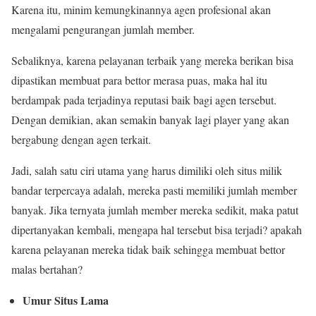
Karena itu, minim kemungkinannya agen profesional akan
mengalami pengurangan jumlah member.
Sebaliknya, karena pelayanan terbaik yang mereka berikan bisa
dipastikan membuat para bettor merasa puas, maka hal itu
berdampak pada terjadinya reputasi baik bagi agen tersebut.
Dengan demikian, akan semakin banyak lagi player yang akan
bergabung dengan agen terkait.
Jadi, salah satu ciri utama yang harus dimiliki oleh situs milik
bandar terpercaya adalah, mereka pasti memiliki jumlah member
banyak. Jika ternyata jumlah member mereka sedikit, maka patut
dipertanyakan kembali, mengapa hal tersebut bisa terjadi? apakah
karena pelayanan mereka tidak baik sehingga membuat bettor
malas bertahan?
Umur Situs Lama