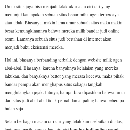
Umur situs juga bisa menjadi tolak ukur atau ciri-ciri yang
menunjukkan apakah sebuah situs benar milik agen terpercaya
atau tidak. Biasanya, makin lama umur sebuah situs maka makin
besar kemungkinannya bahwa mereka milik bandar judi online
resmi. Lamanya sebuah situs judi bertahan di internet akan
menjadi bukti eksistensi mereka.
Hal ini, biasanya berbanding terbalik dengan website milik agen
abal-abal. Biasanya, karena banyaknya kelalaian yang mereka
lakukan, dan banyaknya bettor yang merasa kecewa, maka pihak
bandar penipu akan menghapus situs sebagai langkah
menghilangkan jejak. Intinya, hampir bisa dipastikan bahwa umur
dari situs judi abal-abal tidak pernah lama, paling hanya beberapa
bulan saja.
Selain berbagai macam ciri-ciri yang telah kami sebutkan di atas,
bandar judi online resmi
tentunya masih banyak lagi ciri-ciri