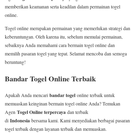
memberikan keamanan serta keadilan dalam permainan togel
online.
Togel online merupakan permainan yang memerlukan strategi dan
keberuntungan. Oleh karena itu, sebelum memulai permainan,
sebaiknya Anda memahami cara bermain togel online dan
memilih pasaran togel yang tepat. Selamat mencoba dan semoga
beruntung!
Bandar Togel Online Terbaik
bandar togel
Apakah Anda mencari
online terbaik untuk
memuaskan keinginan bermain togel online Anda? Temukan
Togel Online terpercaya
Agen
dan terbaik
Indonesia
di
bersama kami. Kami menyediakan berbagai pasaran
togel terbaik dengan layanan terbaik dan memuaskan.