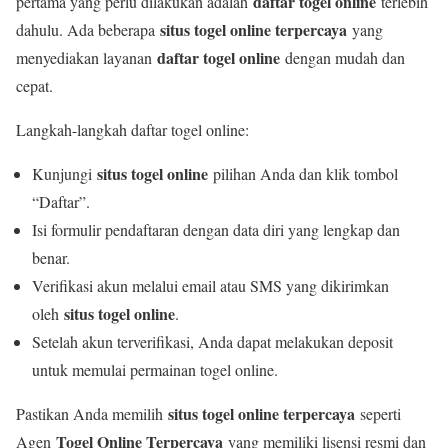
daftar togel online
pertama yang perlu dilakukan adalah
terlebih
situs togel online terpercaya
dahulu. Ada beberapa
yang
daftar togel online
menyediakan layanan
dengan mudah dan
cepat.
Langkah-langkah daftar togel online:
situs togel online
Kunjungi
pilihan Anda dan klik tombol
“Daftar”.
Isi formulir pendaftaran dengan data diri yang lengkap dan
benar.
Verifikasi akun melalui email atau SMS yang dikirimkan
situs togel online
oleh
.
Setelah akun terverifikasi, Anda dapat melakukan deposit
untuk memulai permainan togel online.
situs togel online terpercaya
Pastikan Anda memilih
seperti
Togel Online Terpercaya
Agen
yang memiliki lisensi resmi dan