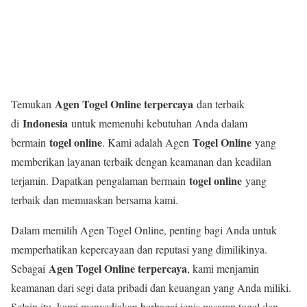
Agen Togel Online terpercaya
Temukan
dan terbaik
Indonesia
di
untuk memenuhi kebutuhan Anda dalam
togel online
Togel Online
bermain
. Kami adalah Agen
yang
memberikan layanan terbaik dengan keamanan dan keadilan
togel online
terjamin. Dapatkan pengalaman bermain
yang
terbaik dan memuaskan bersama kami.
Dalam memilih Agen Togel Online, penting bagi Anda untuk
memperhatikan kepercayaan dan reputasi yang dimilikinya.
Agen Togel Online terpercaya
Sebagai
, kami menjamin
keamanan dari segi data pribadi dan keuangan yang Anda miliki.
Selain itu, kami menyediakan berbagai jenis pasaran togel dan