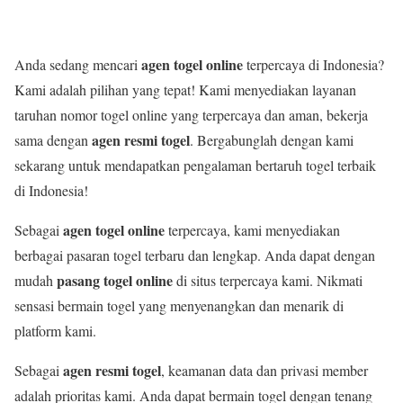
agen togel online
Anda sedang mencari
terpercaya di Indonesia?
Kami adalah pilihan yang tepat! Kami menyediakan layanan
taruhan nomor togel online yang terpercaya dan aman, bekerja
agen resmi togel
sama dengan
. Bergabunglah dengan kami
sekarang untuk mendapatkan pengalaman bertaruh togel terbaik
di Indonesia!
agen togel online
Sebagai
terpercaya, kami menyediakan
berbagai pasaran togel terbaru dan lengkap. Anda dapat dengan
pasang togel online
mudah
di situs terpercaya kami. Nikmati
sensasi bermain togel yang menyenangkan dan menarik di
platform kami.
agen resmi togel
Sebagai
, keamanan data dan privasi member
adalah prioritas kami. Anda dapat bermain togel dengan tenang