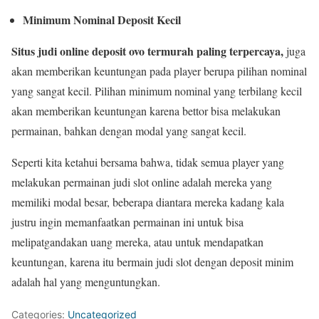
Minimum Nominal Deposit Kecil
Situs judi online deposit ovo termurah paling terpercaya,
juga
akan memberikan keuntungan pada player berupa pilihan nominal
yang sangat kecil. Pilihan minimum nominal yang terbilang kecil
akan memberikan keuntungan karena bettor bisa melakukan
permainan, bahkan dengan modal yang sangat kecil.
Seperti kita ketahui bersama bahwa, tidak semua player yang
melakukan permainan judi slot online adalah mereka yang
memiliki modal besar, beberapa diantara mereka kadang kala
justru ingin memanfaatkan permainan ini untuk bisa
melipatgandakan uang mereka, atau untuk mendapatkan
keuntungan, karena itu bermain judi slot dengan deposit minim
adalah hal yang menguntungkan.
Categories:
Uncategorized