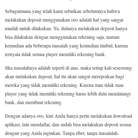
Sebagaimana yang telah kami sebutkan sebelumnya bahwa
melakukan deposit menggunakan ovo adalah hal yang sangat
mudah untuk dilakukan. Ya, dulunya melakukan deposit hanya
bisa dilakukan dengan menggunakan rekening saja, namun
kemudian ada beberapa masalah yang kemudian timbul, karena
ternyata tidak semua player memiliki rekening bank.
Jika masalahnya adalah seperti di atas, maka setiap kali seseorang
akan melakukan deposit, hal itu akan sangat merepotkan bagi
mereka yang tidak memiliki rekening. Karena mau tidak mau
player yang tidak memiliki rekening harus lebih dulu mendatangi
bank, dan membuat rekening.
Dengan adanya ovo, kini Anda hanya perlu melakukan download
aplikasi, lalu mendaftar, dan sudah bisa melakukan deposit sesuai
dengan yang Anda inginkan. Tanpa ribet, tanpa masalalah.