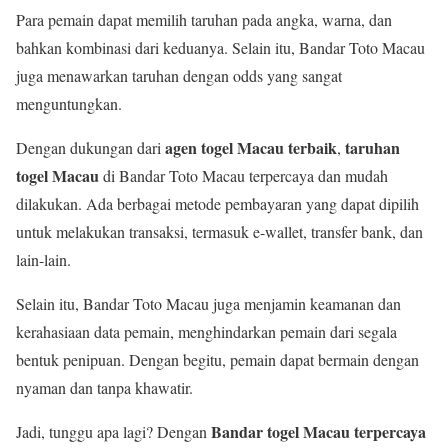
Para pemain dapat memilih taruhan pada angka, warna, dan
bahkan kombinasi dari keduanya. Selain itu, Bandar Toto Macau
juga menawarkan taruhan dengan odds yang sangat
menguntungkan.
agen togel Macau terbaik
taruhan
Dengan dukungan dari
,
togel Macau
di Bandar Toto Macau terpercaya dan mudah
dilakukan. Ada berbagai metode pembayaran yang dapat dipilih
untuk melakukan transaksi, termasuk e-wallet, transfer bank, dan
lain-lain.
Selain itu, Bandar Toto Macau juga menjamin keamanan dan
kerahasiaan data pemain, menghindarkan pemain dari segala
bentuk penipuan. Dengan begitu, pemain dapat bermain dengan
nyaman dan tanpa khawatir.
Bandar togel Macau terpercaya
Jadi, tunggu apa lagi? Dengan