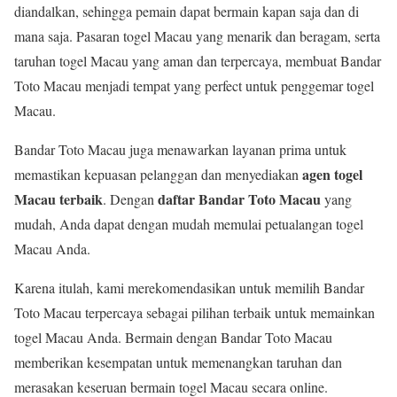
diandalkan, sehingga pemain dapat bermain kapan saja dan di
mana saja. Pasaran togel Macau yang menarik dan beragam, serta
taruhan togel Macau yang aman dan terpercaya, membuat Bandar
Toto Macau menjadi tempat yang perfect untuk penggemar togel
Macau.
Bandar Toto Macau juga menawarkan layanan prima untuk
agen togel
memastikan kepuasan pelanggan dan menyediakan
Macau terbaik
daftar Bandar Toto Macau
. Dengan
yang
mudah, Anda dapat dengan mudah memulai petualangan togel
Macau Anda.
Karena itulah, kami merekomendasikan untuk memilih Bandar
Toto Macau terpercaya sebagai pilihan terbaik untuk memainkan
togel Macau Anda. Bermain dengan Bandar Toto Macau
memberikan kesempatan untuk memenangkan taruhan dan
merasakan keseruan bermain togel Macau secara online.