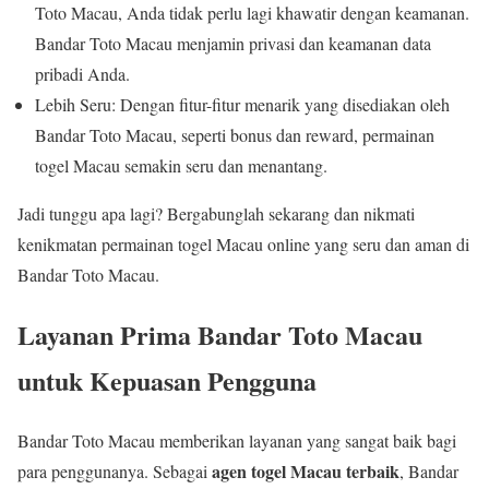
Toto Macau, Anda tidak perlu lagi khawatir dengan keamanan.
Bandar Toto Macau menjamin privasi dan keamanan data
pribadi Anda.
Lebih Seru: Dengan fitur-fitur menarik yang disediakan oleh
Bandar Toto Macau, seperti bonus dan reward, permainan
togel Macau semakin seru dan menantang.
Jadi tunggu apa lagi? Bergabunglah sekarang dan nikmati
kenikmatan permainan togel Macau online yang seru dan aman di
Bandar Toto Macau.
Layanan Prima Bandar Toto Macau
untuk Kepuasan Pengguna
Bandar Toto Macau memberikan layanan yang sangat baik bagi
agen togel Macau terbaik
para penggunanya. Sebagai
, Bandar