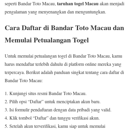
taruhan togel Macau
seperti Bandar Toto Macau,
akan menjadi
pengalaman yang menyenangkan dan menguntungkan.
Cara Daftar di Bandar Toto Macau dan
Memulai Petualangan Togel
Untuk memulai petualangan togel di Bandar Toto Macau, kamu
harus mendaftar terlebih dahulu di platform online mereka yang
terpercaya. Berikut adalah panduan singkat tentang cara daftar di
Bandar Toto Macau:
Kunjungi situs resmi Bandar Toto Macau.
Pilih opsi “Daftar” untuk menciptakan akun baru.
Isi formulir pendaftaran dengan data pribadi yang valid.
Klik tombol “Daftar” dan tunggu verifikasi akun.
Setelah akun terverifikasi, kamu siap untuk memulai