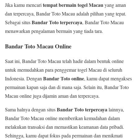
tempat bermain togel Macau
Jika kamu mencari
yang aman
dan terpercaya, Bandar Toto Macau adalah pilihan yang tepat.
Bandar Toto terpercaya
Sebagai situs
, Bandar Toto Macau
menawarkan pengalaman bermain yang tiada tara.
Bandar Toto Macau Online
Saat ini, Bandar Toto Macau telah hadir dalam bentuk online
untuk memudahkan para penggemar togel Macau di seluruh
Bandar Toto online
Indonesia. Dengan
, kamu dapat mengakses
permainan kapan saja dan di mana saja. Selain itu, Bandar Toto
Macau online juga dijamin aman dan terpercaya.
Bandar Toto terpercaya
Sama halnya dengan situs
lainnya,
Bandar Toto Macau online memberikan kemudahan dalam
melakukan transaksi dan memastikan keamanan data pribadi.
Sehingga, kamu dapat fokus pada permainan dan menikmati