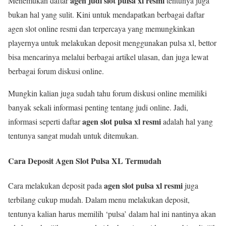
agen judi slot pulsa xl resmi
Menemukan daftar
tentunya juga
bukan hal yang sulit. Kini untuk mendapatkan berbagai daftar
agen slot online resmi dan terpercaya yang memungkinkan
playernya untuk melakukan deposit menggunakan pulsa xl, bettor
bisa mencarinya melalui berbagai artikel ulasan, dan juga lewat
berbagai forum diskusi online.
Mungkin kalian juga sudah tahu forum diskusi online memiliki
banyak sekali informasi penting tentang judi online. Jadi,
agen slot pulsa xl resmi
informasi seperti daftar
adalah hal yang
tentunya sangat mudah untuk ditemukan.
Cara Deposit Agen Slot Pulsa XL Termudah
agen slot pulsa xl resmi
Cara melakukan deposit pada
juga
terbilang cukup mudah. Dalam menu melakukan deposit,
tentunya kalian harus memilih ‘pulsa’ dalam hal ini nantinya akan