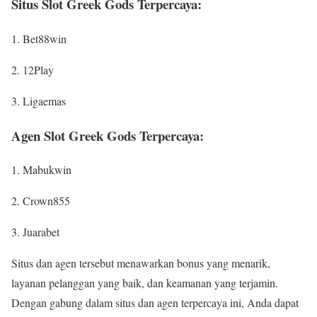
Situs Slot Greek Gods Terpercaya:
1. Bet88win
2. 12Play
3. Ligaemas
Agen Slot Greek Gods Terpercaya:
1. Mabukwin
2. Crown855
3. Juarabet
Situs dan agen tersebut menawarkan bonus yang menarik,
layanan pelanggan yang baik, dan keamanan yang terjamin.
Dengan gabung dalam situs dan agen terpercaya ini, Anda dapat