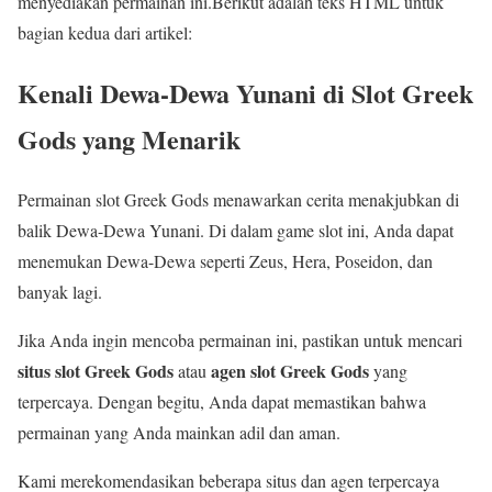
menyediakan permainan ini.Berikut adalah teks HTML untuk
bagian kedua dari artikel:
Kenali Dewa-Dewa Yunani di Slot Greek
Gods yang Menarik
Permainan slot Greek Gods menawarkan cerita menakjubkan di
balik Dewa-Dewa Yunani. Di dalam game slot ini, Anda dapat
menemukan Dewa-Dewa seperti Zeus, Hera, Poseidon, dan
banyak lagi.
Jika Anda ingin mencoba permainan ini, pastikan untuk mencari
situs slot Greek Gods
agen slot Greek Gods
atau
yang
terpercaya. Dengan begitu, Anda dapat memastikan bahwa
permainan yang Anda mainkan adil dan aman.
Kami merekomendasikan beberapa situs dan agen terpercaya