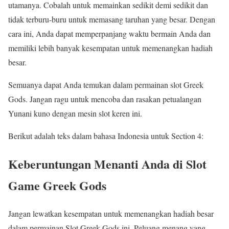
utamanya. Cobalah untuk memainkan sedikit demi sedikit dan
tidak terburu-buru untuk memasang taruhan yang besar. Dengan
cara ini, Anda dapat memperpanjang waktu bermain Anda dan
memiliki lebih banyak kesempatan untuk memenangkan hadiah
besar.
Semuanya dapat Anda temukan dalam permainan slot Greek
Gods. Jangan ragu untuk mencoba dan rasakan petualangan
Yunani kuno dengan mesin slot keren ini.
Berikut adalah teks dalam bahasa Indonesia untuk Section 4:
Keberuntungan Menanti Anda di Slot
Game Greek Gods
Jangan lewatkan kesempatan untuk memenangkan hadiah besar
dalam permainan Slot Greek Gods ini. Peluang menang yang