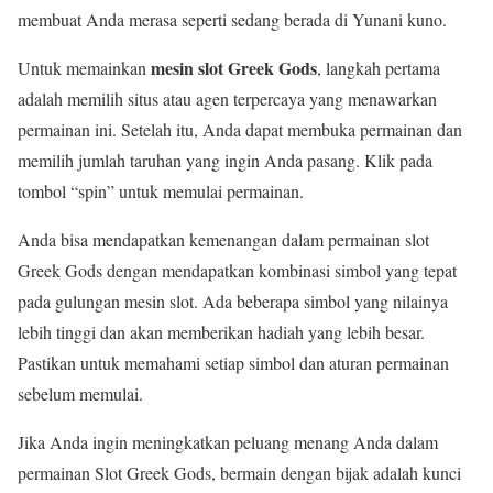
membuat Anda merasa seperti sedang berada di Yunani kuno.
mesin slot Greek Gods
Untuk memainkan
, langkah pertama
adalah memilih situs atau agen terpercaya yang menawarkan
permainan ini. Setelah itu, Anda dapat membuka permainan dan
memilih jumlah taruhan yang ingin Anda pasang. Klik pada
tombol “spin” untuk memulai permainan.
Anda bisa mendapatkan kemenangan dalam permainan slot
Greek Gods dengan mendapatkan kombinasi simbol yang tepat
pada gulungan mesin slot. Ada beberapa simbol yang nilainya
lebih tinggi dan akan memberikan hadiah yang lebih besar.
Pastikan untuk memahami setiap simbol dan aturan permainan
sebelum memulai.
Jika Anda ingin meningkatkan peluang menang Anda dalam
permainan Slot Greek Gods, bermain dengan bijak adalah kunci