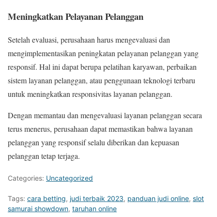
Meningkatkan Pelayanan Pelanggan
Setelah evaluasi, perusahaan harus mengevaluasi dan
mengimplementasikan peningkatan pelayanan pelanggan yang
responsif. Hal ini dapat berupa pelatihan karyawan, perbaikan
sistem layanan pelanggan, atau penggunaan teknologi terbaru
untuk meningkatkan responsivitas layanan pelanggan.
Dengan memantau dan mengevaluasi layanan pelanggan secara
terus menerus, perusahaan dapat memastikan bahwa layanan
pelanggan yang responsif selalu diberikan dan kepuasan
pelanggan tetap terjaga.
Categories:
Uncategorized
Tags:
cara betting
,
judi terbaik 2023
,
panduan judi online
,
slot
samurai showdown
,
taruhan online