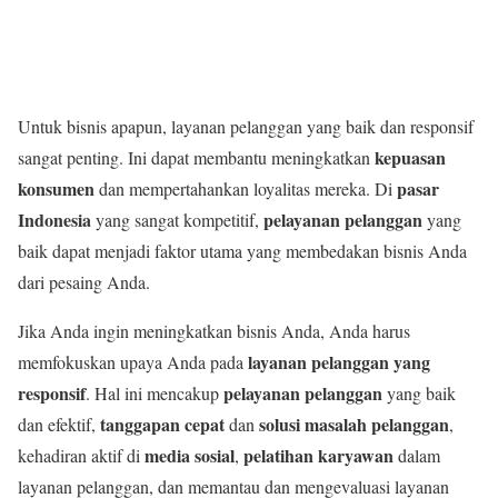
Untuk bisnis apapun, layanan pelanggan yang baik dan responsif
kepuasan
sangat penting. Ini dapat membantu meningkatkan
konsumen
pasar
dan mempertahankan loyalitas mereka. Di
Indonesia
pelayanan pelanggan
yang sangat kompetitif,
yang
baik dapat menjadi faktor utama yang membedakan bisnis Anda
dari pesaing Anda.
Jika Anda ingin meningkatkan bisnis Anda, Anda harus
layanan pelanggan yang
memfokuskan upaya Anda pada
responsif
pelayanan pelanggan
. Hal ini mencakup
yang baik
tanggapan cepat
solusi masalah pelanggan
dan efektif,
dan
,
media sosial
pelatihan karyawan
kehadiran aktif di
,
dalam
layanan pelanggan, dan memantau dan mengevaluasi layanan