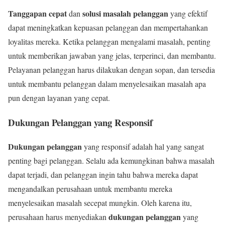
Tanggapan cepat
solusi masalah pelanggan
dan
yang efektif
dapat meningkatkan kepuasan pelanggan dan mempertahankan
loyalitas mereka. Ketika pelanggan mengalami masalah, penting
untuk memberikan jawaban yang jelas, terperinci, dan membantu.
Pelayanan pelanggan harus dilakukan dengan sopan, dan tersedia
untuk membantu pelanggan dalam menyelesaikan masalah apa
pun dengan layanan yang cepat.
Dukungan Pelanggan yang Responsif
Dukungan pelanggan
yang responsif adalah hal yang sangat
penting bagi pelanggan. Selalu ada kemungkinan bahwa masalah
dapat terjadi, dan pelanggan ingin tahu bahwa mereka dapat
mengandalkan perusahaan untuk membantu mereka
menyelesaikan masalah secepat mungkin. Oleh karena itu,
dukungan pelanggan
perusahaan harus menyediakan
yang