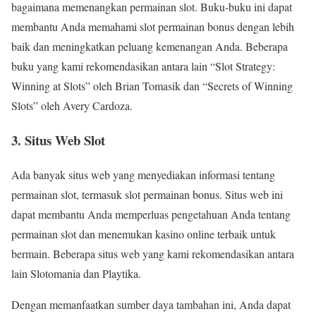
bagaimana memenangkan permainan slot. Buku-buku ini dapat
membantu Anda memahami slot permainan bonus dengan lebih
baik dan meningkatkan peluang kemenangan Anda. Beberapa
buku yang kami rekomendasikan antara lain “Slot Strategy:
Winning at Slots” oleh Brian Tomasik dan “Secrets of Winning
Slots” oleh Avery Cardoza.
3. Situs Web Slot
Ada banyak situs web yang menyediakan informasi tentang
permainan slot, termasuk slot permainan bonus. Situs web ini
dapat membantu Anda memperluas pengetahuan Anda tentang
permainan slot dan menemukan kasino online terbaik untuk
bermain. Beberapa situs web yang kami rekomendasikan antara
lain Slotomania dan Playtika.
Dengan memanfaatkan sumber daya tambahan ini, Anda dapat