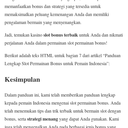
memanfaatkan bonus dan strategi yang tersedia untuk
memaksimalkan peluang kemenangan Anda dan memiliki
pengalaman bermain yang menyenangkan.
slot bonus terbaik
Jadi, temukan kasino
untuk Anda dan nikmati
perjalanan Anda dalam permainan slot permainan bonus!
Berikut adalah teks HTML untuk bagian 7 dari artikel “Panduan
Lengkap Slot Permainan Bonus untuk Pemain Indonesia”:
Kesimpulan
Dalam panduan ini, kami telah memberikan panduan lengkap
kepada pemain Indonesia mengenai slot permainan bonus. Anda
telah menemukan tips dan trik terbaik untuk bermain slot dengan
strategi menang
bonus, serta
yang dapat Anda gunakan. Kami
juga telah mengenalkan Anda pada berbagai jenis bonus yang