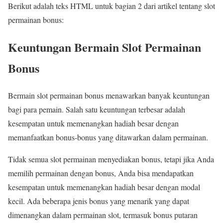
Berikut adalah teks HTML untuk bagian 2 dari artikel tentang slot
permainan bonus:
Keuntungan Bermain Slot Permainan
Bonus
Bermain slot permainan bonus menawarkan banyak keuntungan
bagi para pemain. Salah satu keuntungan terbesar adalah
kesempatan untuk memenangkan hadiah besar dengan
memanfaatkan bonus-bonus yang ditawarkan dalam permainan.
Tidak semua slot permainan menyediakan bonus, tetapi jika Anda
memilih permainan dengan bonus, Anda bisa mendapatkan
kesempatan untuk memenangkan hadiah besar dengan modal
kecil. Ada beberapa jenis bonus yang menarik yang dapat
dimenangkan dalam permainan slot, termasuk bonus putaran