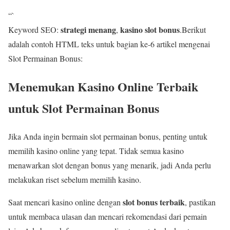
“`
strategi menang
kasino slot bonus
Keyword SEO:
,
.Berikut
adalah contoh HTML teks untuk bagian ke-6 artikel mengenai
Slot Permainan Bonus:
Menemukan Kasino Online Terbaik
untuk Slot Permainan Bonus
Jika Anda ingin bermain slot permainan bonus, penting untuk
memilih kasino online yang tepat. Tidak semua kasino
menawarkan slot dengan bonus yang menarik, jadi Anda perlu
melakukan riset sebelum memilih kasino.
slot bonus terbaik
Saat mencari kasino online dengan
, pastikan
untuk membaca ulasan dan mencari rekomendasi dari pemain