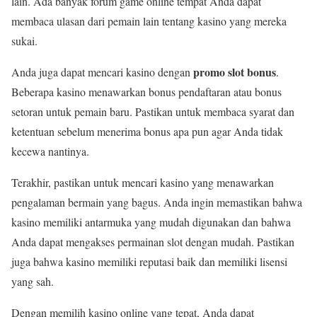
lain. Ada banyak forum game online tempat Anda dapat
membaca ulasan dari pemain lain tentang kasino yang mereka
sukai.
promo slot bonus
Anda juga dapat mencari kasino dengan
.
Beberapa kasino menawarkan bonus pendaftaran atau bonus
setoran untuk pemain baru. Pastikan untuk membaca syarat dan
ketentuan sebelum menerima bonus apa pun agar Anda tidak
kecewa nantinya.
Terakhir, pastikan untuk mencari kasino yang menawarkan
pengalaman bermain yang bagus. Anda ingin memastikan bahwa
kasino memiliki antarmuka yang mudah digunakan dan bahwa
Anda dapat mengakses permainan slot dengan mudah. Pastikan
juga bahwa kasino memiliki reputasi baik dan memiliki lisensi
yang sah.
Dengan memilih kasino online yang tepat, Anda dapat