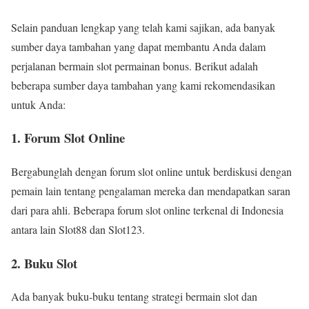
Selain panduan lengkap yang telah kami sajikan, ada banyak
sumber daya tambahan yang dapat membantu Anda dalam
perjalanan bermain slot permainan bonus. Berikut adalah
beberapa sumber daya tambahan yang kami rekomendasikan
untuk Anda:
1. Forum Slot Online
Bergabunglah dengan forum slot online untuk berdiskusi dengan
pemain lain tentang pengalaman mereka dan mendapatkan saran
dari para ahli. Beberapa forum slot online terkenal di Indonesia
antara lain Slot88 dan Slot123.
2. Buku Slot
Ada banyak buku-buku tentang strategi bermain slot dan