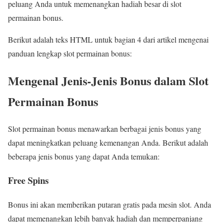
peluang Anda untuk memenangkan hadiah besar di slot
permainan bonus.
Berikut adalah teks HTML untuk bagian 4 dari artikel mengenai
panduan lengkap slot permainan bonus:
Mengenal Jenis-Jenis Bonus dalam Slot
Permainan Bonus
Slot permainan bonus menawarkan berbagai jenis bonus yang
dapat meningkatkan peluang kemenangan Anda. Berikut adalah
beberapa jenis bonus yang dapat Anda temukan:
Free Spins
Bonus ini akan memberikan putaran gratis pada mesin slot. Anda
dapat memenangkan lebih banyak hadiah dan memperpanjang