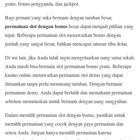
gratis, bonus pengganda, dan jackpot.
Bagi pemain yang suka bermain dengan taruhan besar,
permainan slot dengan bonus
besar dapat menjadi pilihan yang
tepat. Beberapa permainan slot menawarkan bonus dengan
jumlah yang sangat besar, bahkan mencapai ratusan ribu dolar.
Di sisi lain, jika Anda tidak ingin mengeluarkan uang sama sekali,
Anda masih bisa bermain slot permainan bonus gratis. Beberapa
kasino online menawarkan permainan slot demo yang dapat
dimainkan tanpa perlu memasang taruhan. Dengan bermain
permainan demo, Anda dapat berlatih dan memahami permainan
sebelum memutuskan untuk bermain dengan uang sungguhan.
Dalam memilih permainan slot dengan bonus, pastikan untuk
memilih permainan yang cocok dengan gaya permainan dan
selera Anda. Jangan hanya memilih permainan karena