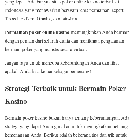
yang tepat. Ada banyak situs poker online kasino terbaik di
Indonesia yang menawarkan beragam jenis permainan, seperti
Texas Hold’em, Omaha, dan lain-lain.
Permainan poker online kasino
memungkinkan Anda bermain
dengan pemain dari seluruh dunia dan menikmati pengalaman
bermain poker yang realistis secara virtual.
Jangan ragu untuk mencoba keberuntungan Anda dan lihat
apakah Anda bisa keluar sebagai pemenang!
Strategi Terbaik untuk Bermain Poker
Kasino
Bermain poker kasino bukan hanya tentang keberuntungan. Ada
strategi yang dapat Anda gunakan untuk meningkatkan peluang
kemenangan Anda. Berikut adalah beberapa tips dan trik untuk