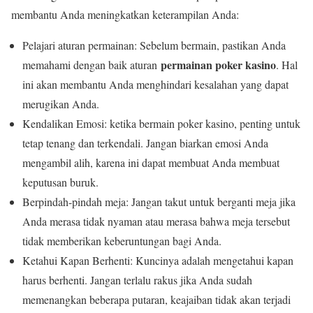
membantu Anda meningkatkan keterampilan Anda:
Pelajari aturan permainan: Sebelum bermain, pastikan Anda
permainan poker kasino
memahami dengan baik aturan
. Hal
ini akan membantu Anda menghindari kesalahan yang dapat
merugikan Anda.
Kendalikan Emosi: ketika bermain poker kasino, penting untuk
tetap tenang dan terkendali. Jangan biarkan emosi Anda
mengambil alih, karena ini dapat membuat Anda membuat
keputusan buruk.
Berpindah-pindah meja: Jangan takut untuk berganti meja jika
Anda merasa tidak nyaman atau merasa bahwa meja tersebut
tidak memberikan keberuntungan bagi Anda.
Ketahui Kapan Berhenti: Kuncinya adalah mengetahui kapan
harus berhenti. Jangan terlalu rakus jika Anda sudah
memenangkan beberapa putaran, keajaiban tidak akan terjadi