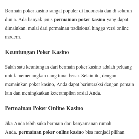
Bermain poker kasino sangat populer di Indonesia dan di seluruh
permainan poker kasino
dunia. Ada banyak jenis
yang dapat
dimainkan, mulai dari permainan tradisional hingga versi online
modern.
Keuntungan Poker Kasino
Salah satu keuntungan dari bermain poker kasino adalah peluang
untuk memenangkan uang tunai besar. Selain itu, dengan
memainkan poker kasino, Anda dapat berinteraksi dengan pemain
lain dan meningkatkan keterampilan sosial Anda.
Permainan Poker Online Kasino
Jika Anda lebih suka bermain dari kenyamanan rumah
permainan poker online kasino
Anda,
bisa menjadi pilihan