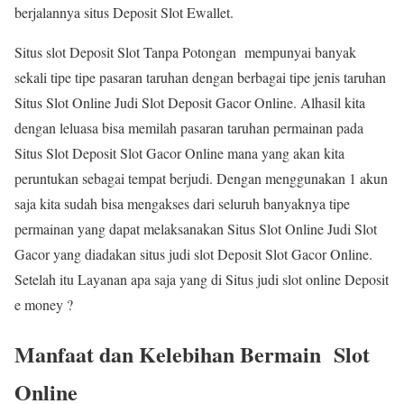
berjalannya situs Deposit Slot Ewallet.
Situs slot Deposit Slot Tanpa Potongan mempunyai banyak
sekali tipe tipe pasaran taruhan dengan berbagai tipe jenis taruhan
Situs Slot Online Judi Slot Deposit Gacor Online. Alhasil kita
dengan leluasa bisa memilah pasaran taruhan permainan pada
Situs Slot Deposit Slot Gacor Online mana yang akan kita
peruntukan sebagai tempat berjudi. Dengan menggunakan 1 akun
saja kita sudah bisa mengakses dari seluruh banyaknya tipe
permainan yang dapat melaksanakan Situs Slot Online Judi Slot
Gacor yang diadakan situs judi slot Deposit Slot Gacor Online.
Setelah itu Layanan apa saja yang di Situs judi slot online Deposit
e money ?
Manfaat dan Kelebihan Bermain Slot
Online