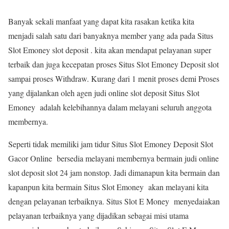
Banyak sekali manfaat yang dapat kita rasakan ketika kita
menjadi salah satu dari banyaknya member yang ada pada Situs
Slot Emoney slot deposit . kita akan mendapat pelayanan super
terbaik dan juga kecepatan proses Situs Slot Emoney Deposit slot
sampai proses Withdraw. Kurang dari 1 menit proses demi Proses
yang dijalankan oleh agen judi online slot deposit Situs Slot
Emoney adalah kelebihannya dalam melayani seluruh anggota
membernya.
Seperti tidak memiliki jam tidur Situs Slot Emoney Deposit Slot
Gacor Online bersedia melayani membernya bermain judi online
slot deposit slot 24 jam nonstop. Jadi dimanapun kita bermain dan
kapanpun kita bermain Situs Slot Emoney akan melayani kita
dengan pelayanan terbaiknya. Situs Slot E Money menyedaiakan
pelayanan terbaiknya yang dijadikan sebagai misi utama