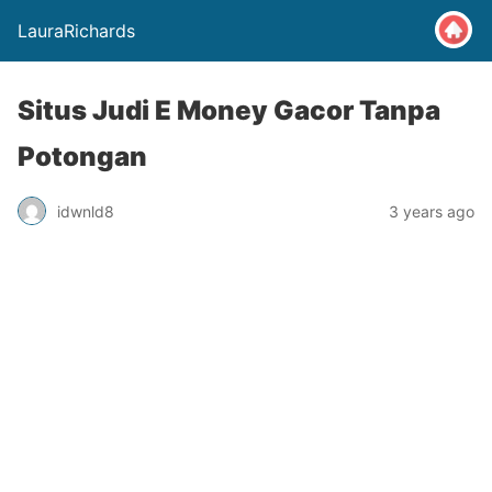
LauraRichards
Situs Judi E Money Gacor Tanpa
Potongan
idwnld8
3 years ago