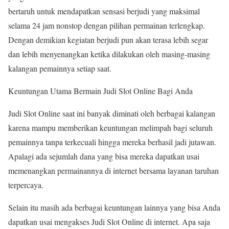
bertaruh untuk mendapatkan sensasi berjudi yang maksimal
selama 24 jam nonstop dengan pilihan permainan terlengkap.
Dengan demikian kegiatan berjudi pun akan terasa lebih segar
dan lebih menyenangkan ketika dilakukan oleh masing-masing
kalangan pemainnya setiap saat.
Keuntungan Utama Bermain Judi Slot Online Bagi Anda
Judi Slot Online saat ini banyak diminati oleh berbagai kalangan
karena mampu memberikan keuntungan melimpah bagi seluruh
pemainnya tanpa terkecuali hingga mereka berhasil jadi jutawan.
Apalagi ada sejumlah dana yang bisa mereka dapatkan usai
memenangkan permainannya di internet bersama layanan taruhan
terpercaya.
Selain itu masih ada berbagai keuntungan lainnya yang bisa Anda
dapatkan usai mengakses Judi Slot Online di internet. Apa saja