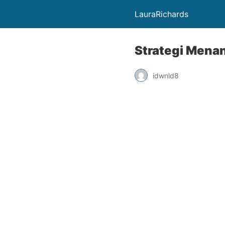
LauraRichards
Strategi Menan
idwnld8