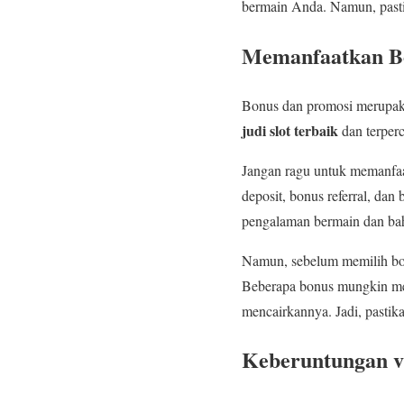
bermain Anda. Namun, pasti
Memanfaatkan Bon
Bonus dan promosi merupakan
judi slot terbaik
dan terper
Jangan ragu untuk memanfaa
deposit, bonus referral, d
pengalaman bermain dan ba
Namun, sebelum memilih bon
Beberapa bonus mungkin mem
mencairkannya. Jadi, pasti
Keberuntungan vs