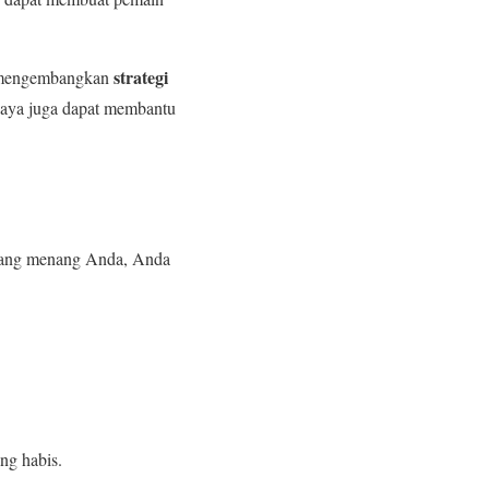
strategi
lu mengembangkan
caya juga dapat membantu
luang menang Anda, Anda
ng habis.