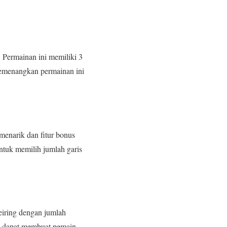
. Permainan ini memiliki 3
 memenangkan permainan ini
menarik dan fitur bonus
tuk memilih jumlah garis
eiring dengan jumlah
an dapat membuat pemain