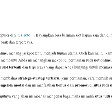
opuler di
Situs Toto
. Bayangkan bisa bermain slot kapan saja dan di 
erbaik
dan terpercaya.
nline
, menang jackpot tentu menjadi tujuan utama. Oleh karena itu, k
judi slot online
 membantu Anda memenangkan jackpot di permainan
i slot terbaik
dan terpercaya yang dapat Anda kunjungi untuk memasa
strategi
strategi terbaru
s
an membahas
–
, jenis permainan, cara memilih
ngelola modal
bonus dan promosi
situs judi s
dan memanfaatkan
di
situs judi 
lanjutnya yang akan membahas mengenai bagaimana memilih