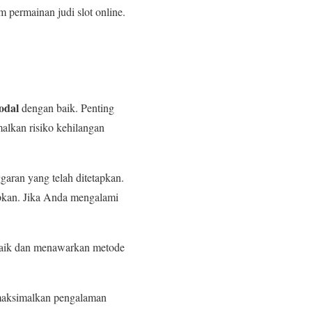
 permainan judi slot online.
odal
dengan baik. Penting
lkan risiko kehilangan
garan yang telah ditetapkan.
apkan. Jika Anda mengalami
baik dan menawarkan metode
emaksimalkan pengalaman