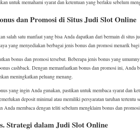
kan untuk memahami syarat dan ketentuan yang berlaku sebelum meng
us dan Promosi di Situs Judi Slot Online
 salah satu manfaat yang bisa Anda dapatkan dari bermain di situs ju
caya yang menyediakan berbagai jenis bonus dan promosi menarik bagi
tkan bonus dan promosi tersebut. Beberapa jenis bonus yang umumnya
an bonus cashback. Dengan memanfaatkan bonus dan promosi ini, Anda
hkan meningkatkan peluang menang.
us yang ingin Anda gunakan, pastikan untuk membaca syarat dan ket
erlukan deposit minimal atau memiliki persyaratan taruhan tertentu 
kan Anda membaca dengan teliti sebelum mengklaim bonus dan promosi
. Strategi dalam Judi Slot Online