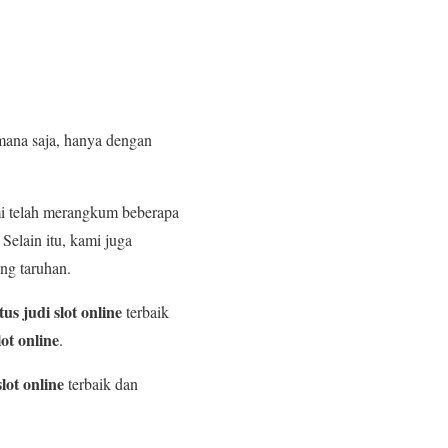
mana saja, hanya dengan
ami telah merangkum beberapa
. Selain itu, kami juga
ng taruhan.
itus judi slot online
terbaik
lot online
.
slot online
terbaik dan