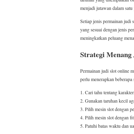
menjadi jutawan dalam satu 
Setiap jenis permainan judi
yang sesuai dengan jenis p
meningkatkan peluang men
Strategi Menang 
Permainan judi slot online
perlu menerapkan beberapa s
Cari tahu tentang karakt
Gunakan taruhan kecil a
Pilih mesin slot dengan p
Pilih mesin slot dengan 
Patuhi batas waktu dan u