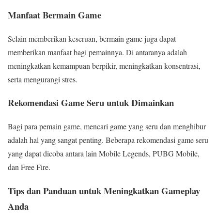
Manfaat Bermain Game
Selain memberikan keseruan, bermain game juga dapat
memberikan manfaat bagi pemainnya. Di antaranya adalah
meningkatkan kemampuan berpikir, meningkatkan konsentrasi,
serta mengurangi stres.
Rekomendasi Game Seru untuk Dimainkan
Bagi para pemain game, mencari game yang seru dan menghibur
adalah hal yang sangat penting. Beberapa rekomendasi game seru
yang dapat dicoba antara lain Mobile Legends, PUBG Mobile,
dan Free Fire.
Tips dan Panduan untuk Meningkatkan Gameplay
Anda