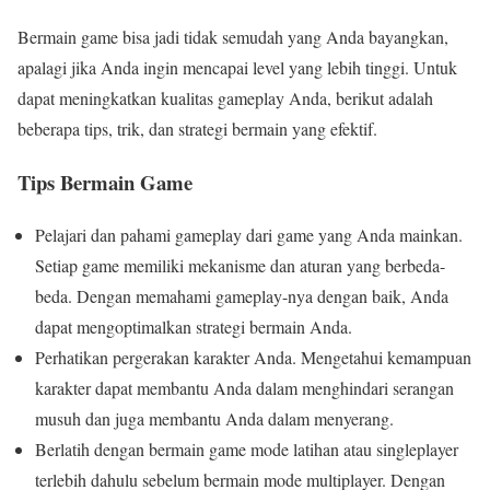
Bermain game bisa jadi tidak semudah yang Anda bayangkan,
apalagi jika Anda ingin mencapai level yang lebih tinggi. Untuk
dapat meningkatkan kualitas gameplay Anda, berikut adalah
beberapa tips, trik, dan strategi bermain yang efektif.
Tips Bermain Game
Pelajari dan pahami gameplay dari game yang Anda mainkan.
Setiap game memiliki mekanisme dan aturan yang berbeda-
beda. Dengan memahami gameplay-nya dengan baik, Anda
dapat mengoptimalkan strategi bermain Anda.
Perhatikan pergerakan karakter Anda. Mengetahui kemampuan
karakter dapat membantu Anda dalam menghindari serangan
musuh dan juga membantu Anda dalam menyerang.
Berlatih dengan bermain game mode latihan atau singleplayer
terlebih dahulu sebelum bermain mode multiplayer. Dengan