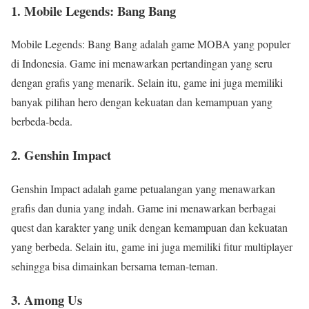
1. Mobile Legends: Bang Bang
Mobile Legends: Bang Bang adalah game MOBA yang populer
di Indonesia. Game ini menawarkan pertandingan yang seru
dengan grafis yang menarik. Selain itu, game ini juga memiliki
banyak pilihan hero dengan kekuatan dan kemampuan yang
berbeda-beda.
2. Genshin Impact
Genshin Impact adalah game petualangan yang menawarkan
grafis dan dunia yang indah. Game ini menawarkan berbagai
quest dan karakter yang unik dengan kemampuan dan kekuatan
yang berbeda. Selain itu, game ini juga memiliki fitur multiplayer
sehingga bisa dimainkan bersama teman-teman.
3. Among Us