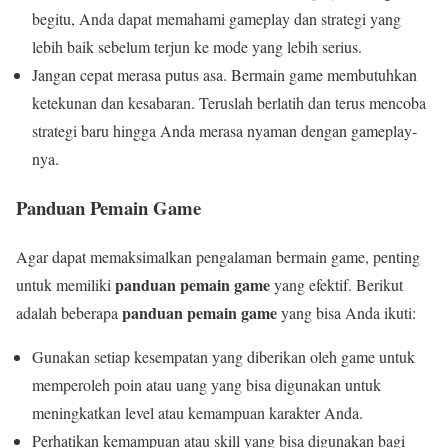
begitu, Anda dapat memahami gameplay dan strategi yang
lebih baik sebelum terjun ke mode yang lebih serius.
Jangan cepat merasa putus asa. Bermain game membutuhkan
ketekunan dan kesabaran. Teruslah berlatih dan terus mencoba
strategi baru hingga Anda merasa nyaman dengan gameplay-
nya.
Panduan Pemain Game
Agar dapat memaksimalkan pengalaman bermain game, penting
panduan pemain game
untuk memiliki
yang efektif. Berikut
panduan pemain game
adalah beberapa
yang bisa Anda ikuti:
Gunakan setiap kesempatan yang diberikan oleh game untuk
memperoleh poin atau uang yang bisa digunakan untuk
meningkatkan level atau kemampuan karakter Anda.
Perhatikan kemampuan atau skill yang bisa digunakan bagi