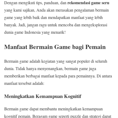
rekomendasi game seru
Dengan mengikuti tips, panduan, dan
yang kami sajikan, Anda akan merasakan pengalaman bermain
game yang lebih baik dan mendapatkan manfaat yang lebih
banyak. Jadi, jangan ragu untuk mencoba dan mengeksplorasi
dunia game Indonesia yang menarik!
Manfaat Bermain Game bagi Pemain
Bermain game adalah kegiatan yang sangat populer di seluruh
dunia. Tidak hanya menyenangkan, bermain game juga
memberikan berbagai manfaat kepada para pemainnya. Di antara
manfaat tersebut adalah:
Meningkatkan Kemampuan Kognitif
Bermain game dapat membantu meningkatkan kemampuan
kognitif pemain. Beragam game seperti puzzle dan strategi dapat