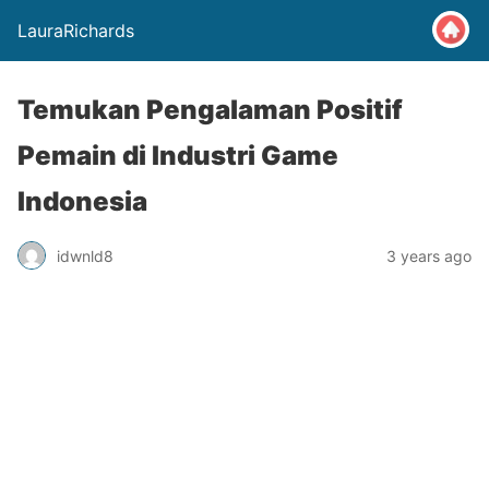
LauraRichards
Temukan Pengalaman Positif
Pemain di Industri Game
Indonesia
idwnld8
3 years ago