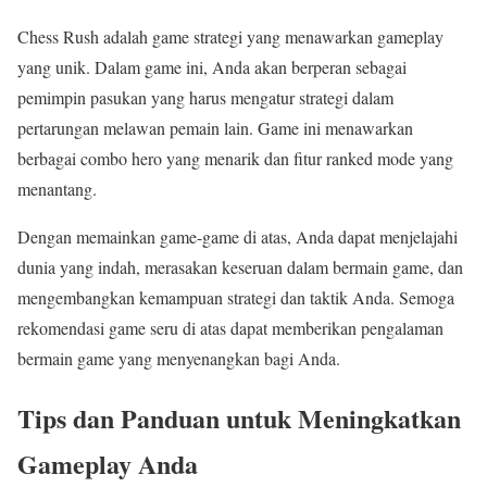
Chess Rush adalah game strategi yang menawarkan gameplay
yang unik. Dalam game ini, Anda akan berperan sebagai
pemimpin pasukan yang harus mengatur strategi dalam
pertarungan melawan pemain lain. Game ini menawarkan
berbagai combo hero yang menarik dan fitur ranked mode yang
menantang.
Dengan memainkan game-game di atas, Anda dapat menjelajahi
dunia yang indah, merasakan keseruan dalam bermain game, dan
mengembangkan kemampuan strategi dan taktik Anda. Semoga
rekomendasi game seru di atas dapat memberikan pengalaman
bermain game yang menyenangkan bagi Anda.
Tips dan Panduan untuk Meningkatkan
Gameplay Anda