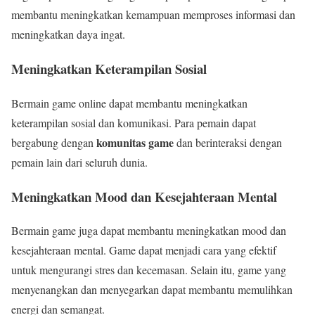
membantu meningkatkan kemampuan memproses informasi dan
meningkatkan daya ingat.
Meningkatkan Keterampilan Sosial
Bermain game online dapat membantu meningkatkan
keterampilan sosial dan komunikasi. Para pemain dapat
komunitas game
bergabung dengan
dan berinteraksi dengan
pemain lain dari seluruh dunia.
Meningkatkan Mood dan Kesejahteraan Mental
Bermain game juga dapat membantu meningkatkan mood dan
kesejahteraan mental. Game dapat menjadi cara yang efektif
untuk mengurangi stres dan kecemasan. Selain itu, game yang
menyenangkan dan menyegarkan dapat membantu memulihkan
energi dan semangat.