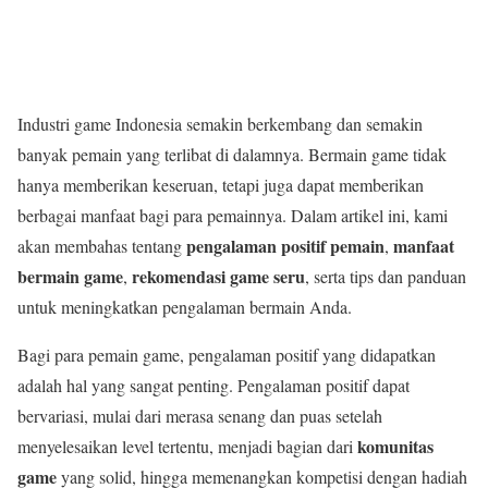
Industri game Indonesia semakin berkembang dan semakin
banyak pemain yang terlibat di dalamnya. Bermain game tidak
hanya memberikan keseruan, tetapi juga dapat memberikan
berbagai manfaat bagi para pemainnya. Dalam artikel ini, kami
pengalaman positif pemain
manfaat
akan membahas tentang
,
bermain game
rekomendasi game seru
,
, serta tips dan panduan
untuk meningkatkan pengalaman bermain Anda.
Bagi para pemain game, pengalaman positif yang didapatkan
adalah hal yang sangat penting. Pengalaman positif dapat
bervariasi, mulai dari merasa senang dan puas setelah
komunitas
menyelesaikan level tertentu, menjadi bagian dari
game
yang solid, hingga memenangkan kompetisi dengan hadiah