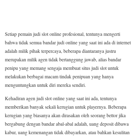
Setiap pemain judi slot online profesional, tentunya mengerti
bahwa tidak semua bandar judi online yang saat ini ada di internet
adalah milik pihak terpercaya, beberapa diantaranya justru
merupakan milik agen tidak bertanggung jawab, alias bandar
penipu yang memang sengaja membuat situs judi slot untuk
melakukan berbagai macam tindak penipuan yang hanya
menguntungkan untuk diri mereka sendiri.
Kehadiran agen judi slot online yang saat ini ada, tentunya
memberikan banyak sekali kerugian untuk playernya. Beberapa
kerugian yang biasanya akan dirasakan oleh seorang bettor jika
bergabung dengan bandar abal-abal adalah, uang deposit dibawa
kabur, uang kemenangan tidak dibayarkan, atau bahkan kesulitan