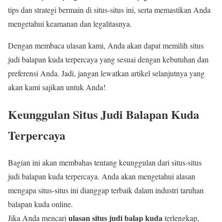
tips dan strategi bermain di situs-situs ini, serta memastikan Anda
mengetahui keamanan dan legalitasnya.
Dengan membaca ulasan kami, Anda akan dapat memilih situs
judi balapan kuda terpercaya yang sesuai dengan kebutuhan dan
preferensi Anda. Jadi, jangan lewatkan artikel selanjutnya yang
akan kami sajikan untuk Anda!
Keunggulan Situs Judi Balapan Kuda
Terpercaya
Bagian ini akan membahas tentang keunggulan dari situs-situs
judi balapan kuda terpercaya. Anda akan mengetahui alasan
mengapa situs-situs ini dianggap terbaik dalam industri taruhan
balapan kuda online.
ulasan situs judi balap kuda
Jika Anda mencari
terlengkap,