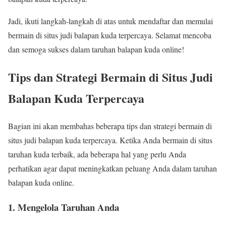
Jadi, ikuti langkah-langkah di atas untuk mendaftar dan memulai
bermain di situs judi balapan kuda terpercaya. Selamat mencoba
dan semoga sukses dalam taruhan balapan kuda online!
Tips dan Strategi Bermain di Situs Judi
Balapan Kuda Terpercaya
Bagian ini akan membahas beberapa tips dan strategi bermain di
situs judi balapan kuda terpercaya. Ketika Anda bermain di situs
taruhan kuda terbaik, ada beberapa hal yang perlu Anda
perhatikan agar dapat meningkatkan peluang Anda dalam taruhan
balapan kuda online.
1. Mengelola Taruhan Anda