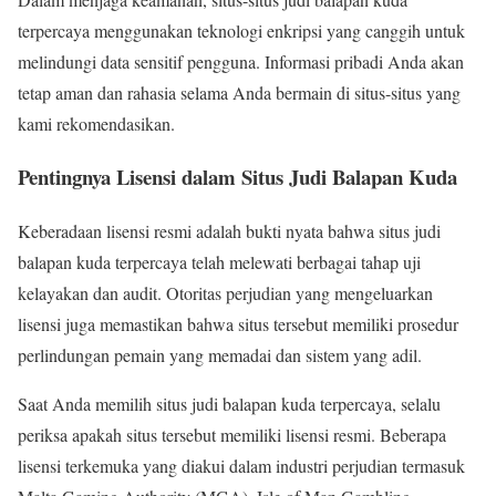
terpercaya menggunakan teknologi enkripsi yang canggih untuk
melindungi data sensitif pengguna. Informasi pribadi Anda akan
tetap aman dan rahasia selama Anda bermain di situs-situs yang
kami rekomendasikan.
Pentingnya Lisensi dalam Situs Judi Balapan Kuda
Keberadaan lisensi resmi adalah bukti nyata bahwa situs judi
balapan kuda terpercaya telah melewati berbagai tahap uji
kelayakan dan audit. Otoritas perjudian yang mengeluarkan
lisensi juga memastikan bahwa situs tersebut memiliki prosedur
perlindungan pemain yang memadai dan sistem yang adil.
Saat Anda memilih situs judi balapan kuda terpercaya, selalu
periksa apakah situs tersebut memiliki lisensi resmi. Beberapa
lisensi terkemuka yang diakui dalam industri perjudian termasuk