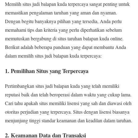
Memilih situs judi balapan kuda terpercaya sangat penting untuk
memastikan pengalaman taruhan yang aman dan nyaman.
Dengan begitu banyaknya pilihan yang tersedia, Anda perlu
memahami tips dan kriteria yang perlu diperhatikan sebelum
memutuskan bergabung di situs taruhan balapan kuda online.
Berikut adalah beberapa panduan yang dapat membantu Anda
dalam memilih situs judi balapan kuda terpercaya:
1. Pemilihan Situs yang Terpercaya
Pertimbangkan situs judi balapan kuda yang telah memiliki
reputasi baik dan telah beroperasi dalam waktu yang cukup lama.
Cari tahu apakah situs memiliki lisensi yang sah dan diawasi oleh
otoritas perjudian yang terpercaya. Situs dengan lisensi biasanya
menjunjung tinggi standar keamanan dan keadilan dalam taruhan.
2. Keamanan Data dan Transaksi