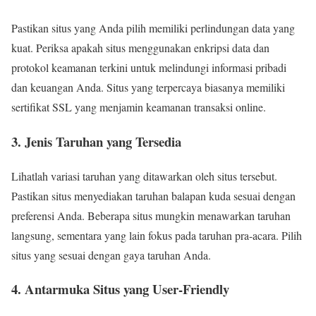
Pastikan situs yang Anda pilih memiliki perlindungan data yang
kuat. Periksa apakah situs menggunakan enkripsi data dan
protokol keamanan terkini untuk melindungi informasi pribadi
dan keuangan Anda. Situs yang terpercaya biasanya memiliki
sertifikat SSL yang menjamin keamanan transaksi online.
3. Jenis Taruhan yang Tersedia
Lihatlah variasi taruhan yang ditawarkan oleh situs tersebut.
Pastikan situs menyediakan taruhan balapan kuda sesuai dengan
preferensi Anda. Beberapa situs mungkin menawarkan taruhan
langsung, sementara yang lain fokus pada taruhan pra-acara. Pilih
situs yang sesuai dengan gaya taruhan Anda.
4. Antarmuka Situs yang User-Friendly