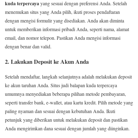
kuda terpercaya
yang sesuai dengan preferensi Anda. Setelah
menemukan situs yang Anda pilih, ikuti proses pendaftaran
dengan mengisi formulir yang disediakan. Anda akan diminta
untuk memberikan informasi pribadi Anda, seperti nama, alamat
email, dan nomor telepon. Pastikan Anda mengisi informasi
dengan benar dan valid.
2. Lakukan Deposit ke Akun Anda
Setelah mendaftar, langkah selanjutnya adalah melakukan deposit
ke akun taruhan Anda. Situs judi balapan kuda terpercaya
umumnya menyediakan beberapa pilihan metode pembayaran,
seperti transfer bank, e-wallet, atau kartu kredit. Pilih metode yang
paling nyaman dan sesuai dengan kebutuhan Anda. Ikuti
petunjuk yang diberikan untuk melakukan deposit dan pastikan
Anda mengirimkan dana sesuai dengan jumlah yang diinginkan.