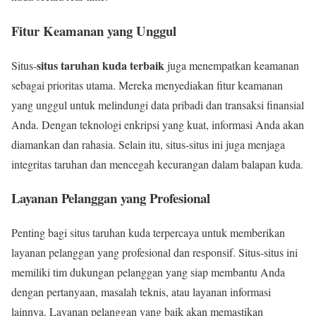
Fitur Keamanan yang Unggul
situs taruhan kuda terbaik
Situs-
juga menempatkan keamanan
sebagai prioritas utama. Mereka menyediakan fitur keamanan
yang unggul untuk melindungi data pribadi dan transaksi finansial
Anda. Dengan teknologi enkripsi yang kuat, informasi Anda akan
diamankan dan rahasia. Selain itu, situs-situs ini juga menjaga
integritas taruhan dan mencegah kecurangan dalam balapan kuda.
Layanan Pelanggan yang Profesional
Penting bagi situs taruhan kuda terpercaya untuk memberikan
layanan pelanggan yang profesional dan responsif. Situs-situs ini
memiliki tim dukungan pelanggan yang siap membantu Anda
dengan pertanyaan, masalah teknis, atau layanan informasi
lainnya. Layanan pelanggan yang baik akan memastikan