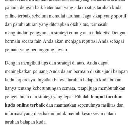
pahami dengan baik ketentuan yang ada di situs taruhan kuda
online terbaik sebelum memulai taruhan. Jaga sikap yang sportif
dan patuhi aturan yang ditetapkan oleh situs, termasuk
menghindari penggunaan strategi curang atau tidak etis. Dengan
bermain secara fair, Anda akan menjaga reputasi Anda sebagai
pemain yang bertanggung jawab.
Dengan mengikuti tips dan strategi di atas, Anda dapat
meningkatkan peluang Anda dalam bermain di situs judi balapan
kuda terpercaya. Ingatlah bahwa taruhan balapan kuda bukan
hanya tentang keberuntungan semata, tetapi juga membutuhkan
tempat taruhan
pengetahuan dan strategi yang tepat. Pilihlah
kuda online terbaik
dan manfaatkan sepenuhnya fasilitas dan
informasi yang disediakan untuk meraih kesuksesan dalam
taruhan balapan kuda.