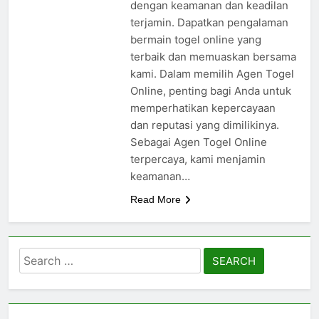
dengan keamanan dan keadilan
terjamin. Dapatkan pengalaman
bermain togel online yang
terbaik dan memuaskan bersama
kami. Dalam memilih Agen Togel
Online, penting bagi Anda untuk
memperhatikan kepercayaan
dan reputasi yang dimilikinya.
Sebagai Agen Togel Online
terpercaya, kami menjamin
keamanan…
Read More
Search
for: