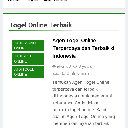
Togel Online Terbaik
Agen Togel Online
JUDI CASINO
Terpercaya dan Terbaik di
ONLINE
Indonesia
JUDI SLOT
ONLINE
idwnld8
3 years
JUDI TOGEL
ago
0
8 mins
ONLINE
Temukan Agen Togel Online
terpercaya dan terbaik
di Indonesia untuk memenuhi
kebutuhan Anda dalam
bermain togel online. Kami
adalah Agen Togel Online yang
memberikan layanan terbaik