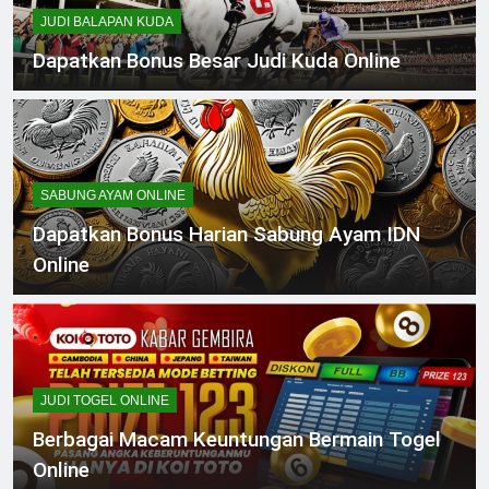
JUDI BALAPAN KUDA
Dapatkan Bonus Besar Judi Kuda Online
SABUNG AYAM ONLINE
Dapatkan Bonus Harian Sabung Ayam IDN
Online
JUDI TOGEL ONLINE
Berbagai Macam Keuntungan Bermain Togel
Online