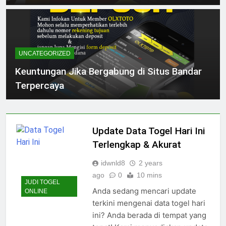
UNCATEGORIZED
Keuntungan Jika Bergabung di Situs Bandar
Terpercaya
Update Data Togel Hari Ini
Terlengkap & Akurat
idwnld8
2 years
ago
0
10 mins
JUDI TOGEL
Anda sedang mencari update
ONLINE
terkini mengenai data togel hari
ini? Anda berada di tempat yang