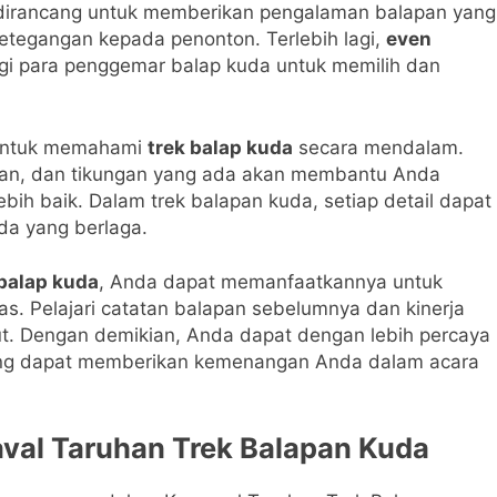
 dirancang untuk memberikan pengalaman balapan yang
ketegangan kepada penonton. Terlebih lagi,
even
i para penggemar balap kuda untuk memilih dan
 untuk memahami
trek balap kuda
secara mendalam.
ukaan, dan tikungan yang ada akan membantu Anda
bih baik. Dalam trek balapan kuda, setiap detail dapat
da yang berlaga.
 balap kuda
, Anda dapat memanfaatkannya untuk
s. Pelajari catatan balapan sebelumnya dan kinerja
but. Dengan demikian, Anda dapat dengan lebih percaya
 yang dapat memberikan kemenangan Anda dalam acara
aval Taruhan Trek Balapan Kuda