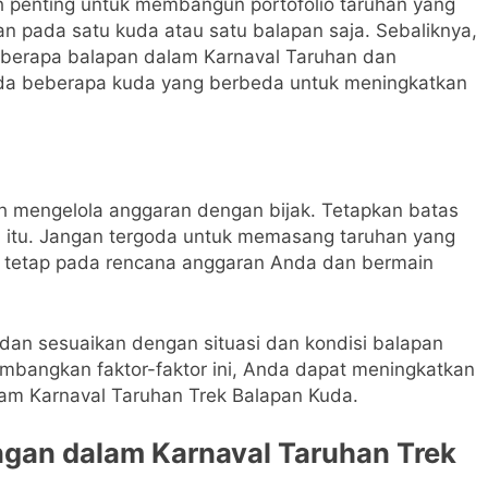
ah penting untuk membangun portofolio taruhan yang
n pada satu kuda atau satu balapan saja. Sebaliknya,
erapa balapan dalam Karnaval Taruhan dan
da beberapa kuda yang berbeda untuk meningkatkan
lah mengelola anggaran dengan bijak. Tetapkan batas
i itu. Jangan tergoda untuk memasang taruhan yang
 tetap pada rencana anggaran Anda dan bermain
 dan sesuaikan dengan situasi dan kondisi balapan
bangkan faktor-faktor ini, Anda dapat meningkatkan
am Karnaval Taruhan Trek Balapan Kuda.
an dalam Karnaval Taruhan Trek