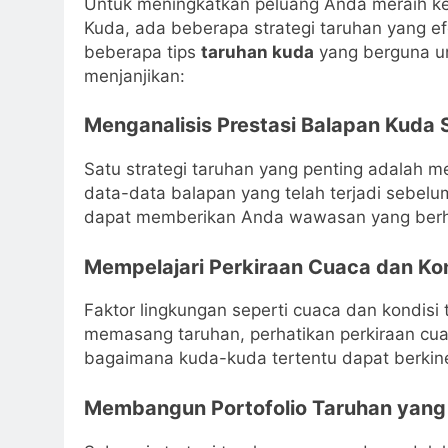
Untuk meningkatkan peluang Anda meraih k
Kuda, ada beberapa strategi taruhan yang ef
beberapa tips
taruhan kuda
yang berguna u
menjanjikan:
Menganalisis Prestasi Balapan Kuda
Satu strategi taruhan yang penting adalah m
data-data balapan yang telah terjadi sebelum
dapat memberikan Anda wawasan yang berha
Mempelajari Perkiraan Cuaca dan Kon
Faktor lingkungan seperti cuaca dan kondisi
memasang taruhan, perhatikan perkiraan cua
bagaimana kuda-kuda tertentu dapat berkin
Membangun Portofolio Taruhan yang D