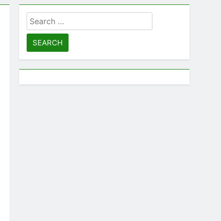
Search
for: