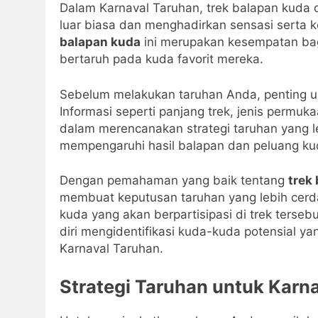
Dalam Karnaval Taruhan, trek balapan kuda
luar biasa dan menghadirkan sensasi serta 
balapan kuda
ini merupakan kesempatan bag
bertaruh pada kuda favorit mereka.
Sebelum melakukan taruhan Anda, penting
Informasi seperti panjang trek, jenis perm
dalam merencanakan strategi taruhan yang le
mempengaruhi hasil balapan dan peluang ku
Dengan pemahaman yang baik tentang
trek
membuat keputusan taruhan yang lebih cerda
kuda yang akan berpartisipasi di trek terse
diri mengidentifikasi kuda-kuda potensial
Karnaval Taruhan.
Strategi Taruhan untuk Karn