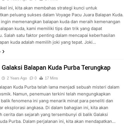
ikel ini, kita akan membahas strategi kunci untuk
tkan peluang sukses dalam Voyage Pacu Juara Balapan Kuda.
a ingin memenangkan balapan kuda dan meraih kemenangan
balapan kuda, kami memiliki tips dan trik yang dapat
 Salah satu faktor penting dalam mencapai keberhasilan
apan kuda adalah memilih joki yang tepat. Joki…
e
i Galaksi Balapan Kuda Purba Terungkap
2 Years Ago
0
17 Mins
alapan Kuda Purba telah lama menjadi sebuah misteri dalam
kosmik. Namun, penemuan terkini telah mengungkapkan
i balik fenomena ini yang menarik minat para peneliti dan
 eksplorasi angkasa. Di dalam bahagian ini, kita akan
h cerita dan sejarah yang tersembunyi di balik Galaksi
uda Purba. Dalam perjalanan ini, kita akan mendapatkan…