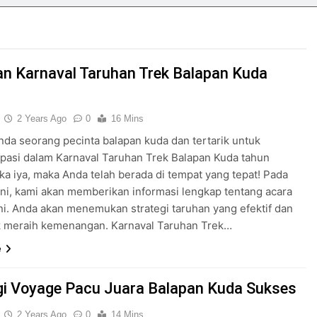
n Karnaval Taruhan Trek Balapan Kuda
2 Years Ago
0
16 Mins
da seorang pecinta balapan kuda dan tertarik untuk
ipasi dalam Karnaval Taruhan Trek Balapan Kuda tahun
ka iya, maka Anda telah berada di tempat yang tepat! Pada
ni, kami akan memberikan informasi lengkap tentang acara
ni. Anda akan menemukan strategi taruhan yang efektif dan
uk meraih kemenangan. Karnaval Taruhan Trek…
e
gi Voyage Pacu Juara Balapan Kuda Sukses
2 Years Ago
0
14 Mins