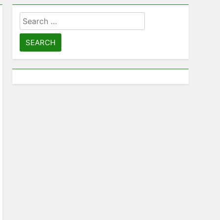
Search
for: