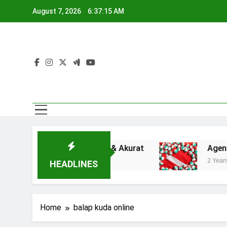
Skip
August 7, 2026
6:37:16 AM
to
content
 Hari Ini Terlengkap & Akurat
Agen Togel Onl
2 Years Ago
HEADLINES
Home
balap kuda online