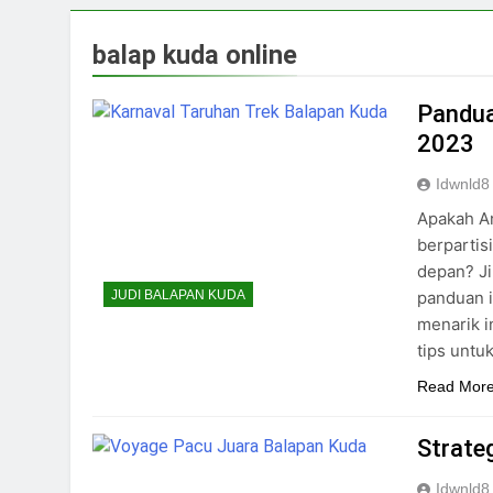
balap kuda online
Pandua
2023
Idwnld8
Apakah An
berpartis
depan? Ji
panduan i
JUDI BALAPAN KUDA
menarik i
tips unt
Read Mor
Strate
Idwnld8