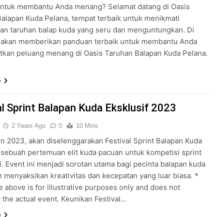
untuk membantu Anda menang? Selamat datang di Oasis
alapan Kuda Pelana, tempat terbaik untuk menikmati
an taruhan balap kuda yang seru dan menguntungkan. Di
mi akan memberikan panduan terbaik untuk membantu Anda
tkan peluang menang di Oasis Taruhan Balapan Kuda Pelana.
e
al Sprint Balapan Kuda Eksklusif 2023
2 Years Ago
0
10 Mins
n 2023, akan diselenggarakan Festival Sprint Balapan Kuda
, sebuah pertemuan elit kuda pacuan untuk kompetisi sprint
. Event ini menjadi sorotan utama bagi pecinta balapan kuda
n menyaksikan kreativitas dan kecepatan yang luar biasa. *
 above is for illustrative purposes only and does not
 the actual event. Keunikan Festival…
e