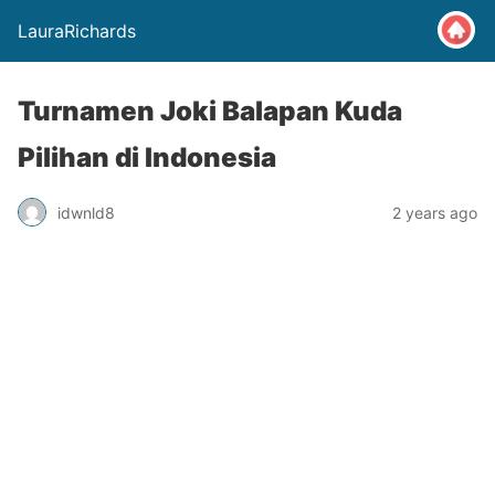
LauraRichards
Turnamen Joki Balapan Kuda
Pilihan di Indonesia
idwnld8
2 years ago