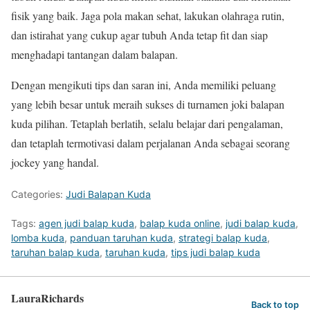
fisik yang baik. Jaga pola makan sehat, lakukan olahraga rutin,
dan istirahat yang cukup agar tubuh Anda tetap fit dan siap
menghadapi tantangan dalam balapan.
Dengan mengikuti tips dan saran ini, Anda memiliki peluang
yang lebih besar untuk meraih sukses di turnamen joki balapan
kuda pilihan. Tetaplah berlatih, selalu belajar dari pengalaman,
dan tetaplah termotivasi dalam perjalanan Anda sebagai seorang
jockey yang handal.
Categories:
Judi Balapan Kuda
Tags:
agen judi balap kuda
,
balap kuda online
,
judi balap kuda
,
lomba kuda
,
panduan taruhan kuda
,
strategi balap kuda
,
taruhan balap kuda
,
taruhan kuda
,
tips judi balap kuda
LauraRichards
Back to top