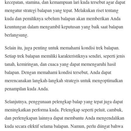
kecepatan, stamina, dan kemampuan lari kuda tersebut agar dapat
mengatur strategi balapan yang tepat. Melakukan riset tentang
kuda dan pemiliknya sebelum balapan akan memberikan Anda
keuntungan dalam mengambil keputusan yang baik saat balapan
berlangsung.
Selain itu, juga penting untuk memahami kondisi trek balapan.
Setiap trek balapan memiliki karakteristiknya sendiri, seperti jenis
tanah, kemiringan, dan cuaca yang dapat memengaruhi hasil
balapan. Dengan memahami kondisi tersebut, Anda dapat
merencanakan langkah-langkah strategis untuk mengoptimalkan
penampilan kuda Anda.
Selanjutnya, penggunaan pelengkap balap yang tepat juga dapat
meningkatkan performa kuda. Pelengkap seperti peluit, cambuk,
dan perlengkapan lainnya dapat membantu Anda mengendalikan
kuda secara efektif selama balapan. Namun, perlu diingat bahwa