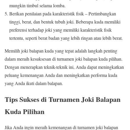
mungkin timbul selama lomba.
Berikan penilaian pada karakteristik fisik – Pertimbangkan
tinggi, berat, dan bentuk tubuh joki. Beberapa kuda memiliki
preferensi terhadap joki yang memiliki karakteristik fisik
tertentu, seperti berat badan yang lebih ringan atau lebih berat.
Memilih joki balapan kuda yang tepat adalah langkah penting
dalam meraih kesuksesan di turnamen joki balapan kuda pilihan.
Dengan menerapkan teknik-teknik ini, Anda dapat meningkatkan
peluang kemenangan Anda dan meningkatkan performa kuda
yang Anda ikuti dalam balapan.
Tips Sukses di Turnamen Joki Balapan
Kuda Pilihan
Jika Anda ingin meraih kemenangan di turnamen joki balapan