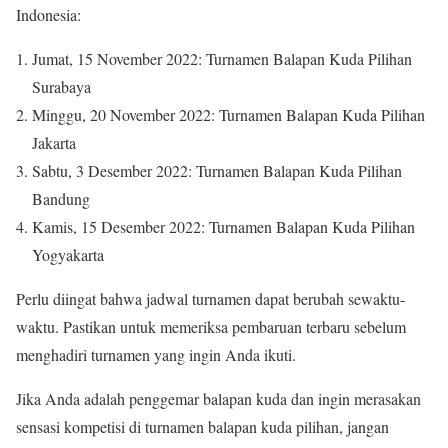
Indonesia:
Jumat, 15 November 2022: Turnamen Balapan Kuda Pilihan
Surabaya
Minggu, 20 November 2022: Turnamen Balapan Kuda Pilihan
Jakarta
Sabtu, 3 Desember 2022: Turnamen Balapan Kuda Pilihan
Bandung
Kamis, 15 Desember 2022: Turnamen Balapan Kuda Pilihan
Yogyakarta
Perlu diingat bahwa jadwal turnamen dapat berubah sewaktu-
waktu. Pastikan untuk memeriksa pembaruan terbaru sebelum
menghadiri turnamen yang ingin Anda ikuti.
Jika Anda adalah penggemar balapan kuda dan ingin merasakan
sensasi kompetisi di turnamen balapan kuda pilihan, jangan