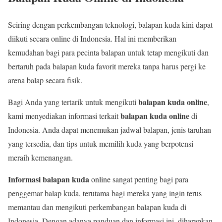
Seiring dengan perkembangan teknologi, balapan kuda kini dapat
diikuti secara online di Indonesia. Hal ini memberikan
kemudahan bagi para pecinta balapan untuk tetap mengikuti dan
bertaruh pada balapan kuda favorit mereka tanpa harus pergi ke
arena balap secara fisik.
balapan kuda online
Bagi Anda yang tertarik untuk mengikuti
,
balapan kuda online
kami menyediakan informasi terkait
di
Indonesia. Anda dapat menemukan jadwal balapan, jenis taruhan
yang tersedia, dan tips untuk memilih kuda yang berpotensi
meraih kemenangan.
Informasi balapan kuda
online sangat penting bagi para
penggemar balap kuda, terutama bagi mereka yang ingin terus
memantau dan mengikuti perkembangan balapan kuda di
Indonesia. Dengan adanya panduan dan informasi ini, diharapkan