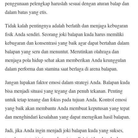
penggunaan pelengkap haruslah sesuai dengan aturan balap dan
dalam batas yang etis.
Tidak kalah pentingnya adalah berlatih dan menjaga kebugaran
fisik Anda sendiri. Seorang joki balapan kuda harus memiliki
kebugaran dan konsentrasi yang baik agar dapat bertahan dalam
balapan yang seru dan menuntut. Merutinkan olahraga dan
menjaga pola hidup sehat akan memberikan Anda keunggulan
dalam performa dan stamina saat berlaga di arena balapan.
Jangan lupakan faktor emosi dalam strategi Anda. Balapan kuda
bisa menjadi situasi yang tegang dan penuh tekanan. Penting
untuk tetap tenang dan fokus pada tujuan Anda. Kontrol emosi
yang baik akan membantu Anda membuat keputusan yang tepat
dan menghindari kesalahan yang dapat merugikan hasil balapan.
Jadi, jika Anda ingin menjadi joki balapan kuda yang sukses,