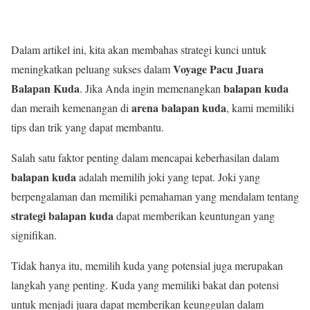
Dalam artikel ini, kita akan membahas strategi kunci untuk
Voyage Pacu Juara
meningkatkan peluang sukses dalam
Balapan Kuda
balapan kuda
. Jika Anda ingin memenangkan
arena balapan kuda
dan meraih kemenangan di
, kami memiliki
tips dan trik yang dapat membantu.
Salah satu faktor penting dalam mencapai keberhasilan dalam
balapan kuda
adalah memilih joki yang tepat. Joki yang
berpengalaman dan memiliki pemahaman yang mendalam tentang
strategi balapan kuda
dapat memberikan keuntungan yang
signifikan.
Tidak hanya itu, memilih kuda yang potensial juga merupakan
langkah yang penting. Kuda yang memiliki bakat dan potensi
untuk menjadi juara dapat memberikan keunggulan dalam