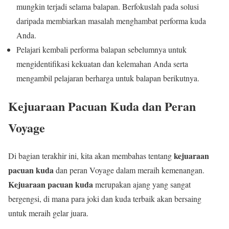
mungkin terjadi selama balapan. Berfokuslah pada solusi
daripada membiarkan masalah menghambat performa kuda
Anda.
Pelajari kembali performa balapan sebelumnya untuk
mengidentifikasi kekuatan dan kelemahan Anda serta
mengambil pelajaran berharga untuk balapan berikutnya.
Kejuaraan Pacuan Kuda dan Peran
Voyage
kejuaraan
Di bagian terakhir ini, kita akan membahas tentang
pacuan kuda
dan peran Voyage dalam meraih kemenangan.
Kejuaraan pacuan kuda
merupakan ajang yang sangat
bergengsi, di mana para joki dan kuda terbaik akan bersaing
untuk meraih gelar juara.