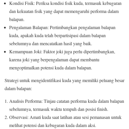
Kondisi Fisik: Periksa kondisi fisik kuda, termasuk kebugaran
dan kekuatan fisik yang dapat memengaruhi performa dalam
balapan.
Pengalaman Balapan: Pertimbangkan pengalaman balapan
kuda, apakah kuda telah berpartisipasi dalam balapan
sebelumnya dan mencatatkan hasil yang baik.
Kemampuan Joki: Faktor joki juga perlu dipertimbangkan,
karena joki yang berpengalaman dapat membantu
mengoptimalkan potensi kuda dalam balapan.
Strategi untuk mengidentifikasi kuda yang memiliki peluang besar
dalam balapan:
Analisis Performa: Tinjau catatan performa kuda dalam balapan
sebelumnya, termasuk waktu tempuh dan posisi finish.
Observasi: Amati kuda saat latihan atau sesi pemanasan untuk
melihat potensi dan kebugaran kuda dalam aksi.