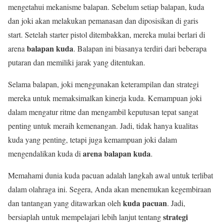
mengetahui mekanisme balapan. Sebelum setiap balapan, kuda
dan joki akan melakukan pemanasan dan diposisikan di garis
start. Setelah starter pistol ditembakkan, mereka mulai berlari di
balapan kuda
arena
. Balapan ini biasanya terdiri dari beberapa
putaran dan memiliki jarak yang ditentukan.
Selama balapan, joki menggunakan keterampilan dan strategi
mereka untuk memaksimalkan kinerja kuda. Kemampuan joki
dalam mengatur ritme dan mengambil keputusan tepat sangat
penting untuk meraih kemenangan. Jadi, tidak hanya kualitas
kuda yang penting, tetapi juga kemampuan joki dalam
arena balapan kuda
mengendalikan kuda di
.
Memahami dunia kuda pacuan adalah langkah awal untuk terlibat
dalam olahraga ini. Segera, Anda akan menemukan kegembiraan
kuda pacuan
dan tantangan yang ditawarkan oleh
. Jadi,
strategi
bersiaplah untuk mempelajari lebih lanjut tentang