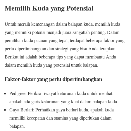
Memilih Kuda yang Potensial
Untuk meraih kemenangan dalam balapan kuda, memilih kuda
yang memiliki potensi menjadi juara sangatlah penting. Dalam
pemilihan kuda pacuan yang tepat, terdapat beberapa faktor yang
perlu dipertimbangkan dan strategi yang bisa Anda terapkan.
Berikut ini adalah beberapa tips yang dapat membantu Anda
dalam memilih kuda yang potensial untuk balapan.
Faktor-faktor yang perlu dipertimbangkan
Pedigree: Periksa riwayat keturunan kuda untuk melihat
apakah ada garis keturunan yang kuat dalam balapan kuda.
Gaya Berlari: Perhatikan gaya berlari kuda, apakah kuda
memiliki kecepatan dan stamina yang diperlukan dalam
balapan.