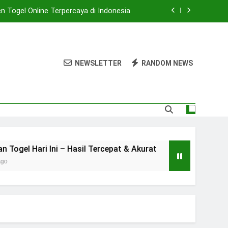
n Togel Online Terpercaya di Indonesia
Togel Hari Ini – Hasil Tercepat & Akurat
diksi Akurat Togel Hongkong Malam Ini
NEWSLETTER
RANDOM NEWS
Data Togel Hari Ini Terlengkap & Akurat
n Togel Online Terpercaya di Indonesia
Togel Hari Ini – Hasil Tercepat & Akurat
diksi Akurat Togel Hongkong Malam Ini
ari Ini – Hasil Tercepat & Akurat
Prediksi A
2 Years Ago