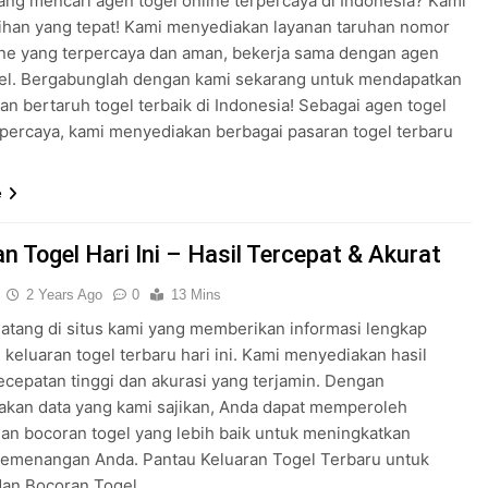
ng mencari agen togel online terpercaya di Indonesia? Kami
lihan yang tepat! Kami menyediakan layanan taruhan nomor
ine yang terpercaya dan aman, bekerja sama dengan agen
gel. Bergabunglah dengan kami sekarang untuk mendapatkan
n bertaruh togel terbaik di Indonesia! Sebagai agen togel
rpercaya, kami menyediakan berbagai pasaran togel terbaru
e
n Togel Hari Ini – Hasil Tercepat & Akurat
2 Years Ago
0
13 Mins
atang di situs kami yang memberikan informasi lengkap
keluaran togel terbaru hari ini. Kami menyediakan hasil
cepatan tinggi dan akurasi yang terjamin. Dengan
kan data yang kami sajikan, Anda dapat memperoleh
dan bocoran togel yang lebih baik untuk meningkatkan
kemenangan Anda. Pantau Keluaran Togel Terbaru untuk
 dan Bocoran Togel…