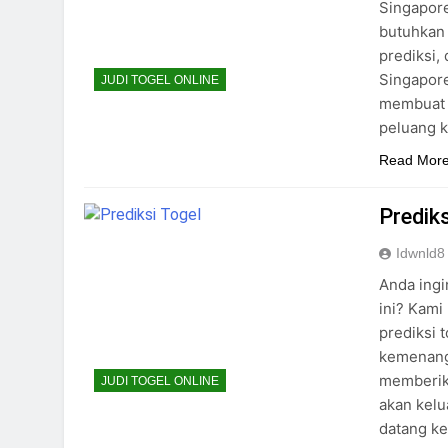
Singapore
butuhkan 
prediksi,
Singapore
JUDI TOGEL ONLINE
membuat 
peluang
Read Mor
Predik
Idwnld8
Anda ing
ini? Kami
prediksi 
kemenanga
memberik
JUDI TOGEL ONLINE
akan kelu
datang k