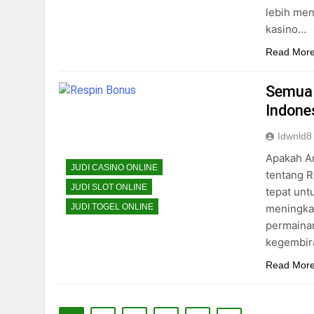
lebih me
kasino…
Read Mor
Semua 
Indone
Idwnld8
Apakah A
JUDI CASINO ONLINE
tentang R
JUDI SLOT ONLINE
tepat unt
meningka
JUDI TOGEL ONLINE
permainan
kegembira
Read Mor