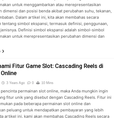
unakan untuk menggambarkan atau merepresentasikan
 dimensi dan posisi benda akibat perubahan suhu, tekanan,
mbaban. Dalam artikel ini, kita akan membahas secara
tentang simbol ekspansi, termasuk definisi, penggunaan,
-jenisnya. Definisi simbol ekspansi adalah simbol-simbol
unakan untuk merepresentasikan perubahan dimensi dan
e
mi Fitur Game Slot: Cascading Reels di
 Online
3 Years Ago
0
10 Mins
 pencinta permainan slot online, maka Anda mungkin ingin
ang fitur unik yang disebut dengan Cascading Reels. Fitur ini
emukan pada beberapa permainan slot online dan
an peluang untuk mendapatkan pembayaran yang lebih
da artikel ini, kami akan membahas Cascading Reels secara