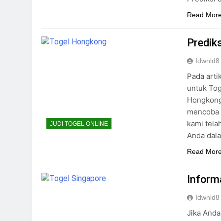
Read Mor
Predik
Idwnld8
Pada arti
untuk To
Hongkong 
mencoba k
kami tela
JUDI TOGEL ONLINE
Anda dal
Read Mor
Inform
Idwnld8
Jika Anda