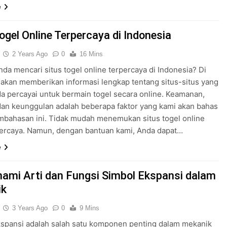
e
ogel Online Terpercaya di Indonesia
2 Years Ago
0
16 Mins
da mencari situs togel online terpercaya di Indonesia? Di
i akan memberikan informasi lengkap tentang situs-situs yang
a percayai untuk bermain togel secara online. Keamanan,
dan keunggulan adalah beberapa faktor yang kami akan bahas
bahasan ini. Tidak mudah menemukan situs togel online
percaya. Namun, dengan bantuan kami, Anda dapat…
e
mi Arti dan Fungsi Simbol Ekspansi dalam
ik
3 Years Ago
0
9 Mins
spansi adalah salah satu komponen penting dalam mekanik