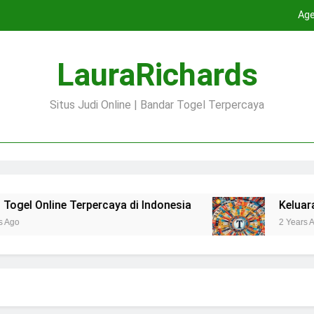
Age
Keluaran 
LauraRichards
Pre
Situs Judi Online | Bandar Togel Terpercaya
Update 
Age
Keluaran 
Pre
ine Terpercaya di Indonesia
Keluaran Togel H
2 Years Ago