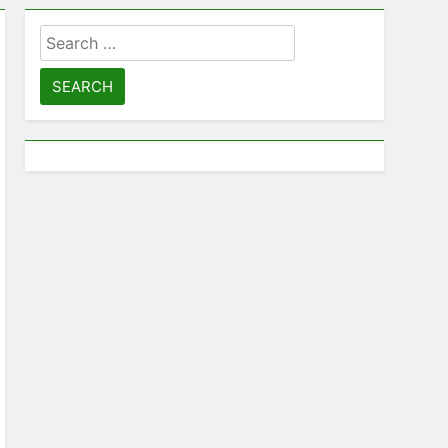
Search
for: