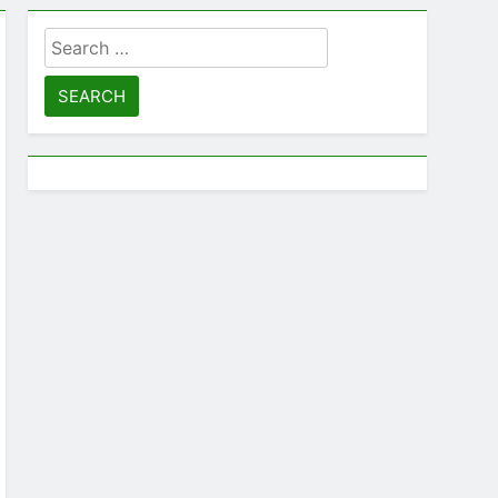
Search
for: