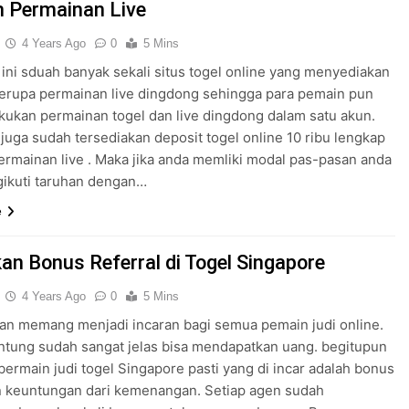
 Permainan Live
4 Years Ago
0
5 Mins
ini sduah banyak sekali situs togel online yang menyediakan
 berupa permainan live dingdong sehingga para pemain pun
kukan permainan togel dan live dingdong dalam satu akun.
u juga sudah tersediakan deposit togel online 10 ribu lengkap
rmainan live . Maka jika anda memliki modal pas-pasan anda
gikuti taruhan dengan…
e
an Bonus Referral di Togel Singapore
4 Years Ago
0
5 Mins
an memang menjadi incaran bagi semua pemain judi online.
tung sudah sangat jelas bisa mendapatkan uang. begitupun
 bermain judi togel Singapore pasti yang di incar adalah bonus
n keuntungan dari kemenangan. Setiap agen sudah