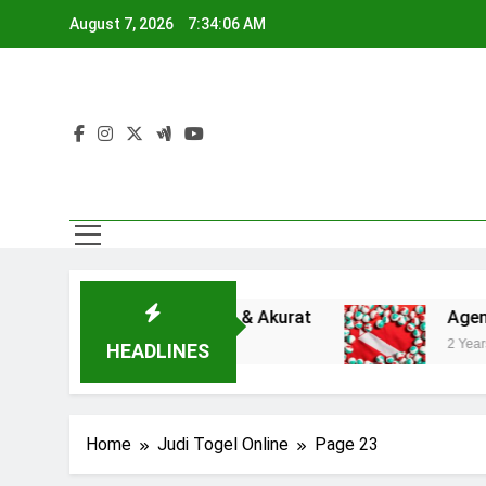
Skip
August 7, 2026
7:34:07 AM
to
content
el Hari Ini Terlengkap & Akurat
Agen Togel O
2 Years Ago
HEADLINES
Home
Judi Togel Online
Page 23