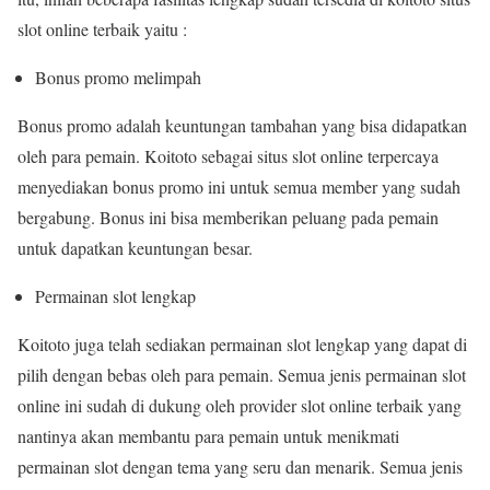
slot online terbaik yaitu :
Bonus promo melimpah
Bonus promo adalah keuntungan tambahan yang bisa didapatkan
oleh para pemain. Koitoto sebagai situs slot online terpercaya
menyediakan bonus promo ini untuk semua member yang sudah
bergabung. Bonus ini bisa memberikan peluang pada pemain
untuk dapatkan keuntungan besar.
Permainan slot lengkap
Koitoto juga telah sediakan permainan slot lengkap yang dapat di
pilih dengan bebas oleh para pemain. Semua jenis permainan slot
online ini sudah di dukung oleh provider slot online terbaik yang
nantinya akan membantu para pemain untuk menikmati
permainan slot dengan tema yang seru dan menarik. Semua jenis