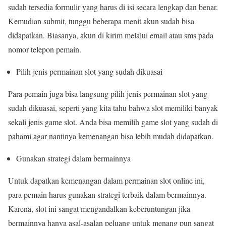
sudah tersedia formulir yang harus di isi secara lengkap dan benar.
Kemudian submit, tunggu beberapa menit akun sudah bisa
didapatkan. Biasanya, akun di kirim melalui email atau sms pada
nomor telepon pemain.
Pilih jenis permainan slot yang sudah dikuasai
Para pemain juga bisa langsung pilih jenis permainan slot yang
sudah dikuasai, seperti yang kita tahu bahwa slot memiliki banyak
sekali jenis game slot. Anda bisa memilih game slot yang sudah di
pahami agar nantinya kemenangan bisa lebih mudah didapatkan.
Gunakan strategi dalam bermainnya
Untuk dapatkan kemenangan dalam permainan slot online ini,
para pemain harus gunakan strategi terbaik dalam bermainnya.
Karena, slot ini sangat mengandalkan keberuntungan jika
bermainnya hanya asal-asalan peluang untuk menang pun sangat