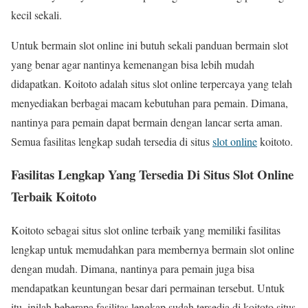
kecil sekali.
Untuk bermain slot online ini butuh sekali panduan bermain slot
yang benar agar nantinya kemenangan bisa lebih mudah
didapatkan. Koitoto adalah situs slot online terpercaya yang telah
menyediakan berbagai macam kebutuhan para pemain. Dimana,
nantinya para pemain dapat bermain dengan lancar serta aman.
Semua fasilitas lengkap sudah tersedia di situs
slot online
koitoto.
Fasilitas Lengkap Yang Tersedia Di Situs Slot Online
Terbaik Koitoto
Koitoto sebagai situs slot online terbaik yang memiliki fasilitas
lengkap untuk memudahkan para membernya bermain slot online
dengan mudah. Dimana, nantinya para pemain juga bisa
mendapatkan keuntungan besar dari permainan tersebut. Untuk
itu, inilah beberapa fasilitas lengkap sudah tersedia di koitoto situs