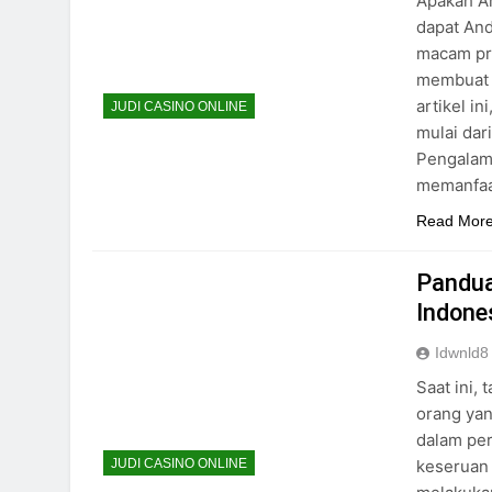
Apakah A
dapat And
macam pr
membuat 
artikel i
JUDI CASINO ONLINE
mulai dar
Pengalam
memanfaa
Read Mor
Pandua
Indone
Idwnld8
Saat ini,
orang ya
dalam per
keseruan
JUDI CASINO ONLINE