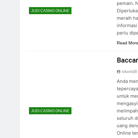
pemain. 
Diperluka
JUDI CASINO ONLINE
meraih ha
informasi
perlu dip
Read Mor
Baccar
Idwnld8
Anda menc
tepercaya
untuk me
mengasyik
melimpah.
JUDI CASINO ONLINE
seluruh 
uang deng
Online te