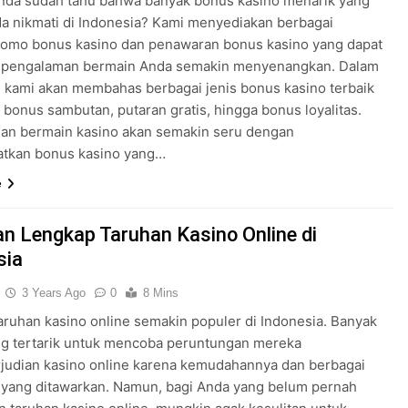
nda sudah tahu bahwa banyak bonus kasino menarik yang
a nikmati di Indonesia? Kami menyediakan berbagai
omo bonus kasino dan penawaran bonus kasino yang dapat
pengalaman bermain Anda semakin menyenangkan. Dalam
ni, kami akan membahas berbagai jenis bonus kasino terbaik
i bonus sambutan, putaran gratis, hingga bonus loyalitas.
an bermain kasino akan semakin seru dengan
tkan bonus kasino yang…
e
n Lengkap Taruhan Kasino Online di
sia
3 Years Ago
0
8 Mins
 taruhan kasino online semakin populer di Indonesia. Banyak
ng tertarik untuk mencoba peruntungan mereka
judian kasino online karena kemudahannya dan berbagai
 yang ditawarkan. Namun, bagi Anda yang belum pernah