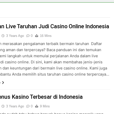
n Live Taruhan Judi Casino Online Indonesia
3 Years Ago
0
16 Mins
n merasakan pengalaman terbaik bermain taruhan Daftar
ang aman dan terpercaya? Baca panduan ini dan temukan
emi langkah untuk memulai perjalanan Anda dalam live
udi casino online. Di sini, kami akan membahas jenis-jenis
 dan keuntungan dari bermain live casino online. Kami juga
antu Anda memilih situs taruhan casino online terpercaya…
e
onus Kasino Terbesar di Indonesia
3 Years Ago
0
9 Mins