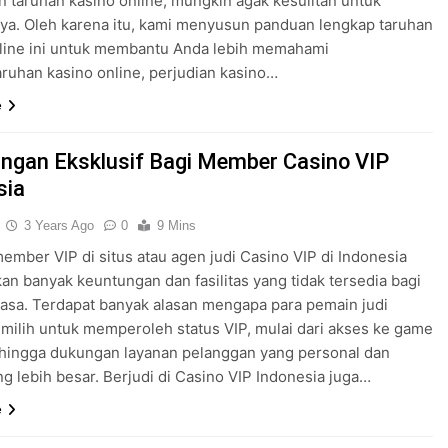
 taruhan kasino online, mungkin agak kesulitan untuk
a. Oleh karena itu, kami menyusun panduan lengkap taruhan
nline ini untuk membantu Anda lebih memahami
aruhan kasino online, perjudian kasino…
e
ngan Eksklusif Bagi Member Casino VIP
sia
3 Years Ago
0
9 Mins
ember VIP di situs atau agen judi Casino VIP di Indonesia
n banyak keuntungan dan fasilitas yang tidak tersedia bagi
asa. Terdapat banyak alasan mengapa para pemain judi
milih untuk memperoleh status VIP, mulai dari akses ke game
 hingga dukungan layanan pelanggan yang personal dan
g lebih besar. Berjudi di Casino VIP Indonesia juga…
e