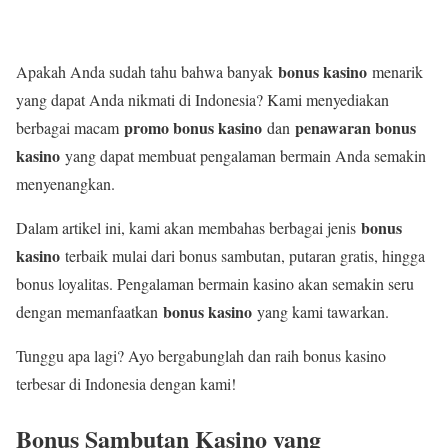
bonus kasino
Apakah Anda sudah tahu bahwa banyak
menarik
yang dapat Anda nikmati di Indonesia? Kami menyediakan
promo bonus kasino
penawaran bonus
berbagai macam
dan
kasino
yang dapat membuat pengalaman bermain Anda semakin
menyenangkan.
bonus
Dalam artikel ini, kami akan membahas berbagai jenis
kasino
terbaik mulai dari bonus sambutan, putaran gratis, hingga
bonus loyalitas. Pengalaman bermain kasino akan semakin seru
bonus kasino
dengan memanfaatkan
yang kami tawarkan.
Tunggu apa lagi? Ayo bergabunglah dan raih bonus kasino
terbesar di Indonesia dengan kami!
Bonus Sambutan Kasino yang