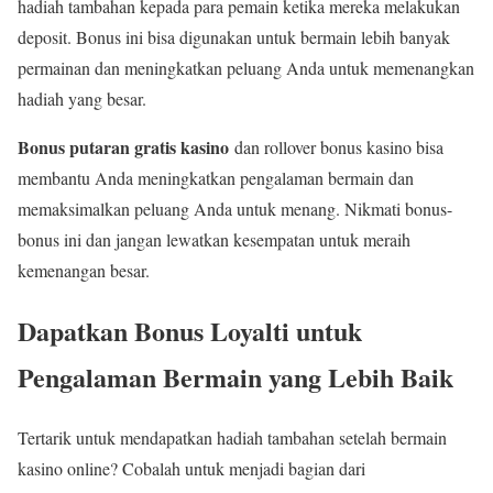
hadiah tambahan kepada para pemain ketika mereka melakukan
deposit. Bonus ini bisa digunakan untuk bermain lebih banyak
permainan dan meningkatkan peluang Anda untuk memenangkan
hadiah yang besar.
Bonus putaran gratis kasino
dan rollover bonus kasino bisa
membantu Anda meningkatkan pengalaman bermain dan
memaksimalkan peluang Anda untuk menang. Nikmati bonus-
bonus ini dan jangan lewatkan kesempatan untuk meraih
kemenangan besar.
Dapatkan Bonus Loyalti untuk
Pengalaman Bermain yang Lebih Baik
Tertarik untuk mendapatkan hadiah tambahan setelah bermain
kasino online? Cobalah untuk menjadi bagian dari