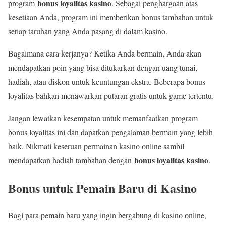
bonus loyalitas kasino
program
. Sebagai penghargaan atas
kesetiaan Anda, program ini memberikan bonus tambahan untuk
setiap taruhan yang Anda pasang di dalam kasino.
Bagaimana cara kerjanya? Ketika Anda bermain, Anda akan
mendapatkan poin yang bisa ditukarkan dengan uang tunai,
hadiah, atau diskon untuk keuntungan ekstra. Beberapa bonus
loyalitas bahkan menawarkan putaran gratis untuk game tertentu.
Jangan lewatkan kesempatan untuk memanfaatkan program
bonus loyalitas ini dan dapatkan pengalaman bermain yang lebih
baik. Nikmati keseruan permainan kasino online sambil
bonus loyalitas kasino
mendapatkan hadiah tambahan dengan
.
Bonus untuk Pemain Baru di Kasino
Bagi para pemain baru yang ingin bergabung di kasino online,