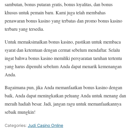
sambutan, bonus putaran gratis, bonus loyalitas, dan bonus
khusus untuk pemain baru. Kami juga telah membahas
penawaran bonus kasino yang terbatas dan promo bonus kasino
terbaru yang tersedia.
Untuk memaksimalkan bonus kasino, pastikan untuk membaca
syarat dan ketentuan dengan cermat sebelum mendaftar. Selalu
ingat bahwa bonus kasino memiliki persyaratan taruhan tertentu
yang harus dipenuhi sebelum Anda dapat menarik kemenangan
Anda.
Bagaimana pun, jika Anda memanfaatkan bonus kasino dengan
baik, Anda dapat meningkatkan peluang Anda untuk menang dan
meraih hadiah besar. Jadi, jangan ragu untuk memanfaatkannya
sebaik mungkin!
Categories:
Judi Casino Online