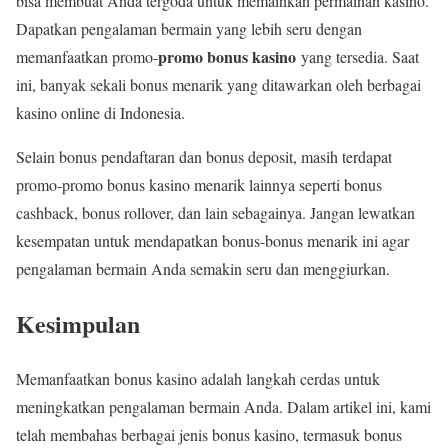
bisa membuat Anda tergoda untuk memainkan permainan kasino.
Dapatkan pengalaman bermain yang lebih seru dengan
promo bonus kasino
memanfaatkan promo-
yang tersedia. Saat
ini, banyak sekali bonus menarik yang ditawarkan oleh berbagai
kasino online di Indonesia.
Selain bonus pendaftaran dan bonus deposit, masih terdapat
promo-promo bonus kasino menarik lainnya seperti bonus
cashback, bonus rollover, dan lain sebagainya. Jangan lewatkan
kesempatan untuk mendapatkan bonus-bonus menarik ini agar
pengalaman bermain Anda semakin seru dan menggiurkan.
Kesimpulan
Memanfaatkan bonus kasino adalah langkah cerdas untuk
meningkatkan pengalaman bermain Anda. Dalam artikel ini, kami
telah membahas berbagai jenis bonus kasino, termasuk bonus