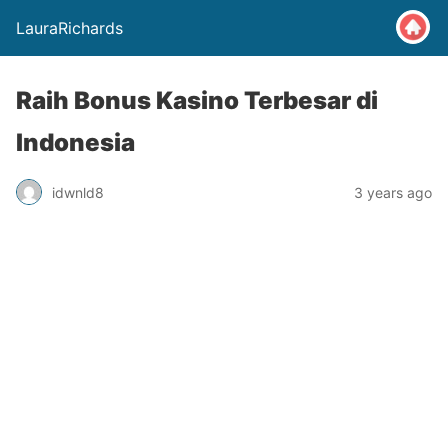
LauraRichards
Raih Bonus Kasino Terbesar di
Indonesia
idwnld8
3 years ago