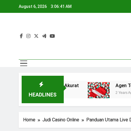
Skip
August 6, 2026
3:06:42 AM
to
content
i Ini Terlengkap & Akurat
Agen Togel Online 
2 Years Ago
HEADLINES
Home
Judi Casino Online
Panduan Utama Live D