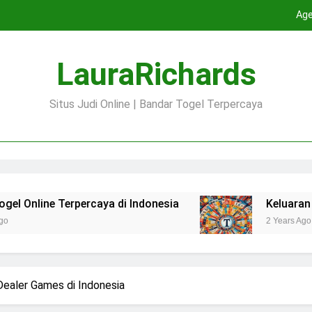
Age
Keluaran 
LauraRichards
Pre
Situs Judi Online | Bandar Togel Terpercaya
Update 
Age
Keluaran 
Pre
Terpercaya di Indonesia
Keluaran Togel Hari 
2 Years Ago
ealer Games di Indonesia