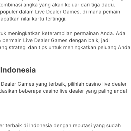
kombinasi angka yang akan keluar dari tiga dadu.
populer dalam Live Dealer Games, di mana pemain
tkan nilai kartu tertinggi.
untuk meningkatkan keterampilan permainan Anda. Ada
m bermain Live Dealer Games dengan baik, jadi
ng strategi dan tips untuk meningkatkan peluang Anda
 Indonesia
ealer Games yang terbaik, pilihlah casino live dealer
dasikan beberapa casino live dealer yang paling andal
er terbaik di Indonesia dengan reputasi yang sudah