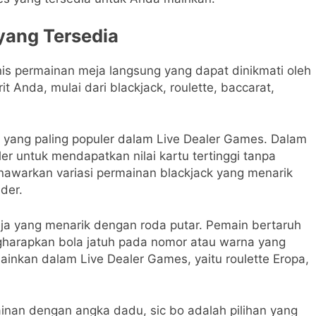
yang Tersedia
s permainan meja langsung yang dapat dinikmati oleh
 Anda, mulai dari blackjack, roulette, baccarat,
 yang paling populer dalam Live Dealer Games. Dalam
r untuk mendapatkan nilai kartu tertinggi tanpa
awarkan variasi permainan blackjack yang menarik
der.
eja yang menarik dengan roda putar. Pemain bertaruh
harapkan bola jatuh pada nomor atau warna yang
imainkan dalam Live Dealer Games, yaitu roulette Eropa,
inan dengan angka dadu, sic bo adalah pilihan yang