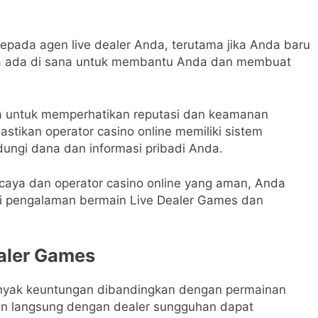
pada agen live dealer Anda, terutama jika Anda baru
ka ada di sana untuk membantu Anda dan membuat
uga untuk memperhatikan reputasi dan keamanan
stikan operator casino online memiliki sistem
dungi dana dan informasi pribadi Anda.
rcaya dan operator casino online yang aman, Anda
 pengalaman bermain Live Dealer Games dan
aler Games
nyak keuntungan dibandingkan dengan permainan
ain langsung dengan dealer sungguhan dapat