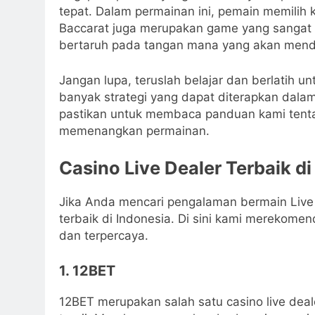
tepat. Dalam permainan ini, pemain memilih 
Baccarat juga merupakan game yang sangat 
bertaruh pada tangan mana yang akan mendapa
Jangan lupa, teruslah belajar dan berlatih 
banyak strategi yang dapat diterapkan dala
pastikan untuk membaca panduan kami tenta
memenangkan permainan.
Casino Live Dealer Terbaik di
Jika Anda mencari pengalaman bermain Live D
terbaik di Indonesia. Di sini kami merekomen
dan terpercaya.
1. 12BET
12BET merupakan salah satu casino live deal