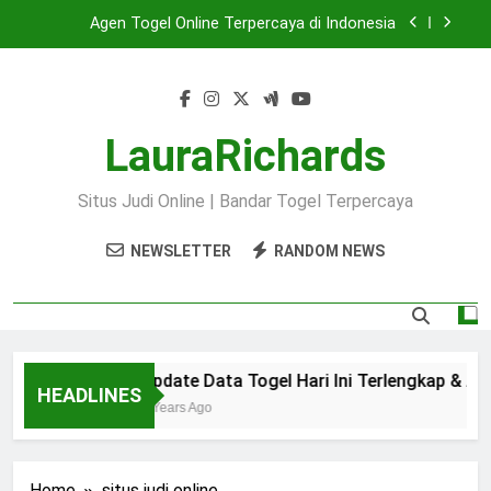
Skip
Agen Togel Online Terpercaya di Indonesia
to
content
Keluaran Togel Hari Ini – Hasil Tercepat & Akurat
Prediksi Akurat Togel Hongkong Malam Ini
LauraRichards
Update Data Togel Hari Ini Terlengkap & Akurat
Situs Judi Online | Bandar Togel Terpercaya
Agen Togel Online Terpercaya di Indonesia
NEWSLETTER
RANDOM NEWS
Keluaran Togel Hari Ini – Hasil Tercepat & Akurat
Prediksi Akurat Togel Hongkong Malam Ini
Update Data Togel Hari Ini Terlengkap & Akur
HEADLINES
2 Years Ago
Home
situs judi online