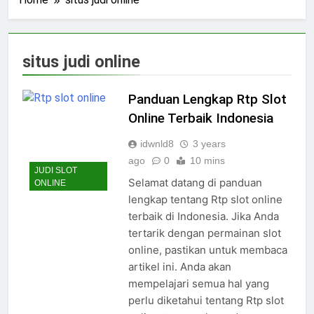
situs judi online
Panduan Lengkap Rtp Slot
Online Terbaik Indonesia
idwnld8
3 years
ago
0
10 mins
JUDI SLOT
Selamat datang di panduan
ONLINE
lengkap tentang Rtp slot online
terbaik di Indonesia. Jika Anda
tertarik dengan permainan slot
online, pastikan untuk membaca
artikel ini. Anda akan
mempelajari semua hal yang
perlu diketahui tentang Rtp slot