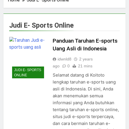
Judi E- Sports Online
Panduan Taruhan E-sports
Uang Asli di Indonesia
idwnld8
2 years
ago
0
21 mins
JUDI E- SPORTS
Selamat datang di Koitoto
ONLINE
lengkap taruhan e-sports uang
asli di Indonesia. Di sini, Anda
akan menemukan semua
informasi yang Anda butuhkan
tentang taruhan e-sports online,
situs judi e-sports terpercaya,
dan cara bermain taruhan e-