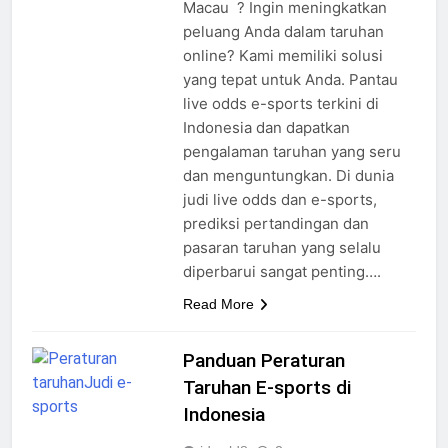
Macau ? Ingin meningkatkan
peluang Anda dalam taruhan
online? Kami memiliki solusi
yang tepat untuk Anda. Pantau
live odds e-sports terkini di
Indonesia dan dapatkan
pengalaman taruhan yang seru
dan menguntungkan. Di dunia
judi live odds dan e-sports,
prediksi pertandingan dan
pasaran taruhan yang selalu
diperbarui sangat penting….
Read More
Panduan Peraturan
Taruhan E-sports di
Indonesia