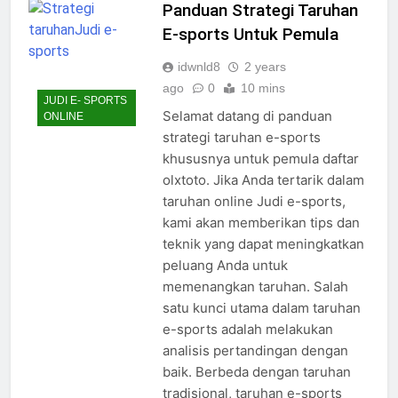
Panduan Strategi Taruhan
E-sports Untuk Pemula
idwnld8
2 years
ago
0
10 mins
JUDI E- SPORTS
Selamat datang di panduan
ONLINE
strategi taruhan e-sports
khususnya untuk pemula daftar
olxtoto. Jika Anda tertarik dalam
taruhan online Judi e-sports,
kami akan memberikan tips dan
teknik yang dapat meningkatkan
peluang Anda untuk
memenangkan taruhan. Salah
satu kunci utama dalam taruhan
e-sports adalah melakukan
analisis pertandingan dengan
baik. Berbeda dengan taruhan
tradisional, taruhan e-sports