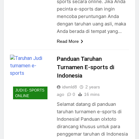
sports secara online. Jika Anda
pecinta e-sports dan ingin
mencoba peruntungan Anda
dengan taruhan uang asli, maka
Anda berada di tempat yang…
Read More
Panduan Taruhan
Turnamen E-sports di
Indonesia
idwnld8
2 years
JUDI E- SPORTS
ago
0
16 mins
ONLINE
Selamat datang di panduan
taruhan turnamen e-sports di
Indonesia! Panduan olxtoto
dirancang khusus untuk para
penggemar taruhan di Indonesia