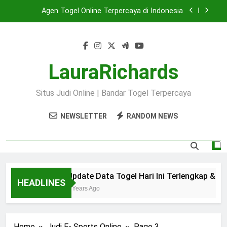
Skip
Agen Togel Online Terpercaya di Indonesia
to
content
Keluaran Togel Hari Ini – Hasil Tercepat & Akurat
Prediksi Akurat Togel Hongkong Malam Ini
LauraRichards
Update Data Togel Hari Ini Terlengkap & Akurat
Situs Judi Online | Bandar Togel Terpercaya
Agen Togel Online Terpercaya di Indonesia
NEWSLETTER
RANDOM NEWS
Keluaran Togel Hari Ini – Hasil Tercepat & Akurat
Prediksi Akurat Togel Hongkong Malam Ini
Update Data Togel Hari Ini Terlengkap & Aku
HEADLINES
2 Years Ago
Home
Judi E- Sports Online
Page 3