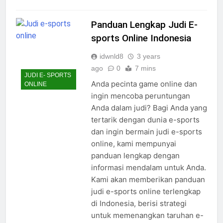
Panduan Lengkap Judi E-
sports Online Indonesia
idwnld8
3 years
ago
0
7 mins
JUDI E- SPORTS
Anda pecinta game online dan
ONLINE
ingin mencoba peruntungan
Anda dalam judi? Bagi Anda yang
tertarik dengan dunia e-sports
dan ingin bermain judi e-sports
online, kami mempunyai
panduan lengkap dengan
informasi mendalam untuk Anda.
Kami akan memberikan panduan
judi e-sports online terlengkap
di Indonesia, berisi strategi
untuk memenangkan taruhan e-