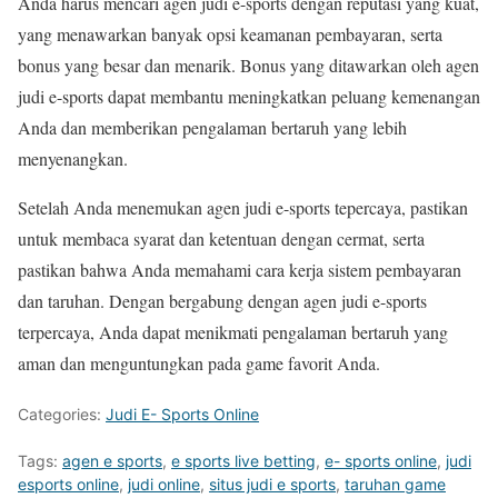
Anda harus mencari agen judi e-sports dengan reputasi yang kuat,
yang menawarkan banyak opsi keamanan pembayaran, serta
bonus yang besar dan menarik. Bonus yang ditawarkan oleh agen
judi e-sports dapat membantu meningkatkan peluang kemenangan
Anda dan memberikan pengalaman bertaruh yang lebih
menyenangkan.
Setelah Anda menemukan agen judi e-sports tepercaya, pastikan
untuk membaca syarat dan ketentuan dengan cermat, serta
pastikan bahwa Anda memahami cara kerja sistem pembayaran
dan taruhan. Dengan bergabung dengan agen judi e-sports
terpercaya, Anda dapat menikmati pengalaman bertaruh yang
aman dan menguntungkan pada game favorit Anda.
Categories:
Judi E- Sports Online
Tags:
agen e sports
,
e sports live betting
,
e- sports online
,
judi
esports online
,
judi online
,
situs judi e sports
,
taruhan game