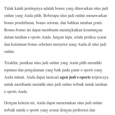
Tidak kalah pentingnya adalah bonus yang ditawarkan situs judi
online yang Anda pilih. Beberapa situs judi online menawarkan
bonus pendaftaran, bonus setoran, dan bahkan taruhan gratis.
Bonus-bonus ini dapat membantu meningkatkan keuntungan
dalam taruhan e-sports Anda. Jangan lupa, selalu periksa syarat
dan ketentuan bonus sebelum menyetor uang Anda di situs judi
online.
Terakhir, pastikan situs judi online yang Anda pilih memiliki
reputasi dan pengalaman yang baik pada game e-sports yang
agen judi e-sports
Anda minati. Anda dapat mencari
terpercaya
untuk membantu memilih situs judi online terbaik untuk taruhan
e-sports Anda.
Dengan kriteria ini, Anda dapat menemukan situs judi online
terbaik untuk e-sports yang sesuai dengan preferensi dan