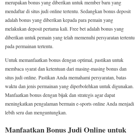
merupakan bonus yang diberikan untuk member baru yang
mendaftar di situs judi online tertentu. Sedangkan bonus deposit
adalah bonus yang diberikan kepada para pemain yang
melakukan deposit pertama kali. Free bet adalah bonus yang
diberikan untuk pemain yang telah memenuhi persyaratan tertentu
pada permainan tertentu.
Untuk memanfaatkan bonus dengan optimal, pastikan untuk
membaca syarat dan ketentuan dari masing-masing bonus dan
situs judi online. Pastikan Anda memahami persyaratan, batas
waktu dan jenis permainan yang diperbolehkan untuk digunakan.
Manfaatkan bonus dengan bijak dan strategis agar dapat
meningkatkan pengalaman bermain e-sports online Anda menjadi
lebih seru dan menguntungkan.
Manfaatkan Bonus Judi Online untuk