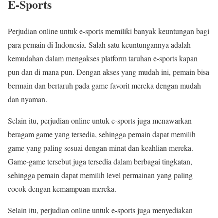
E-Sports
Perjudian online untuk e-sports memiliki banyak keuntungan bagi
para pemain di Indonesia. Salah satu keuntungannya adalah
kemudahan dalam mengakses platform taruhan e-sports kapan
pun dan di mana pun. Dengan akses yang mudah ini, pemain bisa
bermain dan bertaruh pada game favorit mereka dengan mudah
dan nyaman.
Selain itu, perjudian online untuk e-sports juga menawarkan
beragam game yang tersedia, sehingga pemain dapat memilih
game yang paling sesuai dengan minat dan keahlian mereka.
Game-game tersebut juga tersedia dalam berbagai tingkatan,
sehingga pemain dapat memilih level permainan yang paling
cocok dengan kemampuan mereka.
Selain itu, perjudian online untuk e-sports juga menyediakan