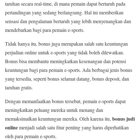
taruhan secara real-time, di mana pemain dapat bertaruh pada
pertandingan yang sedang berlangsung. Hal ini memberikan
sensasi dan pengalaman bertaruh yang lebih menyenangkan dan
mendebarkan bagi para pemain e-sports.
Tidak hanya itu, bonus juga merupakan salah satu keuntungan
perjudian online untuk e-sports yang tidak boleh dilewatkan.
Bonus bisa membantu meningkatkan kesenangan dan potensi
keuntungan bagi para pemain e-sports. Ada berbagai jenis bonus
yang tersedia, seperti bonus selamat datang, bonus deposit, dan
taruhan gratis.
Dengan memanfaatkan bonus tersebut, pemain e-sports dapat
meningkatkan peluang mereka untuk menang dan
bonus judi
memaksimalkan keuntungan mereka. Oleh karena itu,
online
menjadi salah satu fitur penting yang harus diperhatikan
oleh para pemain e-sports.