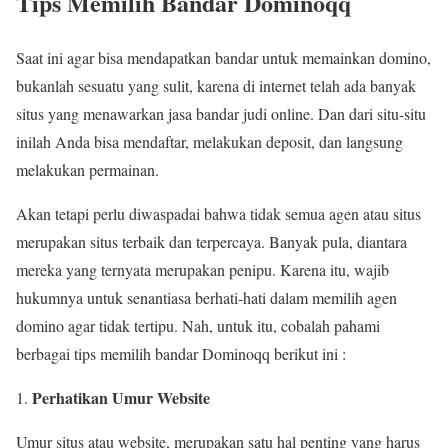
Tips Memilih Bandar Dominoqq
Saat ini agar bisa mendapatkan bandar untuk memainkan domino,
bukanlah sesuatu yang sulit, karena di internet telah ada banyak
situs yang menawarkan jasa bandar judi online. Dan dari situ-situ
inilah Anda bisa mendaftar, melakukan deposit, dan langsung
melakukan permainan.
Akan tetapi perlu diwaspadai bahwa tidak semua agen atau situs
merupakan situs terbaik dan terpercaya. Banyak pula, diantara
mereka yang ternyata merupakan penipu. Karena itu, wajib
hukumnya untuk senantiasa berhati-hati dalam memilih agen
domino agar tidak tertipu. Nah, untuk itu, cobalah pahami
berbagai tips memilih bandar Dominoqq berikut ini :
Perhatikan Umur Website
Umur situs atau website, merupakan satu hal penting yang harus