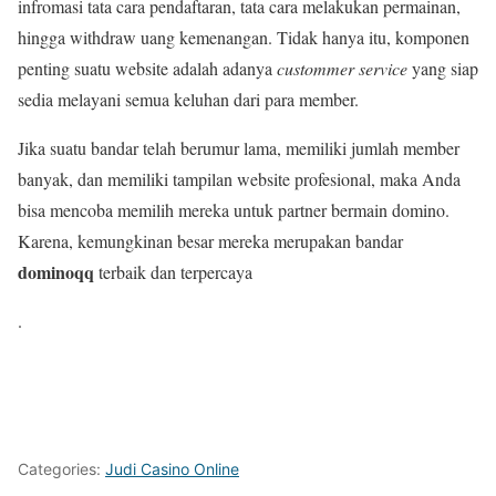
infromasi tata cara pendaftaran, tata cara melakukan permainan,
hingga withdraw uang kemenangan. Tidak hanya itu, komponen
penting suatu website adalah adanya
custommer service
yang siap
sedia melayani semua keluhan dari para member.
Jika suatu bandar telah berumur lama, memiliki jumlah member
banyak, dan memiliki tampilan website profesional, maka Anda
bisa mencoba memilih mereka untuk partner bermain domino.
Karena, kemungkinan besar mereka merupakan bandar
dominoqq
terbaik dan terpercaya
.
Categories:
Judi Casino Online