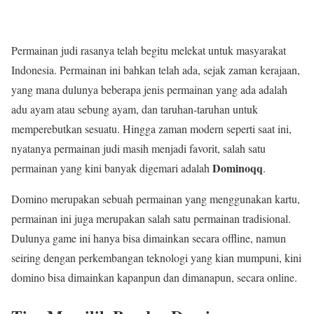
Permainan judi rasanya telah begitu melekat untuk masyarakat
Indonesia. Permainan ini bahkan telah ada, sejak zaman kerajaan,
yang mana dulunya beberapa jenis permainan yang ada adalah
adu ayam atau sebung ayam, dan taruhan-taruhan untuk
memperebutkan sesuatu. Hingga zaman modern seperti saat ini,
nyatanya permainan judi masih menjadi favorit, salah satu
Dominoqq
permainan yang kini banyak digemari adalah
.
Domino merupakan sebuah permainan yang menggunakan kartu,
permainan ini juga merupakan salah satu permainan tradisional.
Dulunya game ini hanya bisa dimainkan secara offline, namun
seiring dengan perkembangan teknologi yang kian mumpuni, kini
domino bisa dimainkan kapanpun dan dimanapun, secara online.