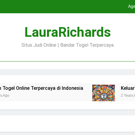
Age
Keluaran 
LauraRichards
Pre
Situs Judi Online | Bandar Togel Terpercaya
Update 
Age
Keluaran 
Pre
line Terpercaya di Indonesia
Keluaran Togel H
2 Years Ago