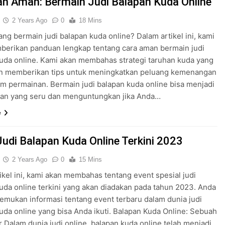
n Aman: Bermain Judi Balapan Kuda Online
2 Years Ago
0
18 Mins
ng bermain judi balapan kuda online? Dalam artikel ini, kami
berikan panduan lengkap tentang cara aman bermain judi
uda online. Kami akan membahas strategi taruhan kuda yang
dan memberikan tips untuk meningkatkan peluang kemenangan
m permainan. Bermain judi balapan kuda online bisa menjadi
an yang seru dan menguntungkan jika Anda…
e
Judi Balapan Kuda Online Terkini 2023
2 Years Ago
0
15 Mins
ikel ini, kami akan membahas tentang event spesial judi
uda online terkini yang akan diadakan pada tahun 2023. Anda
mukan informasi tentang event terbaru dalam dunia judi
uda online yang bisa Anda ikuti. Balapan Kuda Online: Sebuah
 Dalam dunia judi online, balapan kuda online telah menjadi