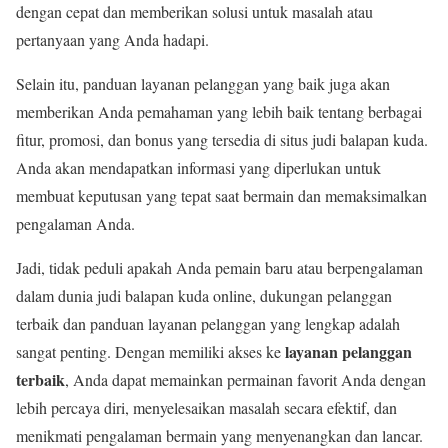
dengan cepat dan memberikan solusi untuk masalah atau
pertanyaan yang Anda hadapi.
Selain itu, panduan layanan pelanggan yang baik juga akan
memberikan Anda pemahaman yang lebih baik tentang berbagai
fitur, promosi, dan bonus yang tersedia di situs judi balapan kuda.
Anda akan mendapatkan informasi yang diperlukan untuk
membuat keputusan yang tepat saat bermain dan memaksimalkan
pengalaman Anda.
Jadi, tidak peduli apakah Anda pemain baru atau berpengalaman
dalam dunia judi balapan kuda online, dukungan pelanggan
terbaik dan panduan layanan pelanggan yang lengkap adalah
layanan pelanggan
sangat penting. Dengan memiliki akses ke
terbaik
, Anda dapat memainkan permainan favorit Anda dengan
lebih percaya diri, menyelesaikan masalah secara efektif, dan
menikmati pengalaman bermain yang menyenangkan dan lancar.