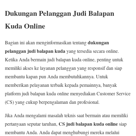
Dukungan Pelanggan Judi Balapan
Kuda Online
dukungan
Bagian ini akan menginformasikan tentang
pelanggan judi balapan kuda
yang tersedia secara online.
Ketika Anda bermain judi balapan kuda online, penting untuk
memiliki akses ke layanan pelanggan yang responsif dan siap
membantu kapan pun Anda membutuhkannya. Untuk
memberikan pelayanan terbaik kepada pemainnya, banyak
platform judi balapan kuda online menyediakan Customer Service
(CS) yang cukup berpengalaman dan profesional.
Jika Anda mengalami masalah teknis saat bermain atau memiliki
CS judi balapan kuda online
pertanyaan seputar taruhan,
siap
membantu Anda. Anda dapat menghubungi mereka melalui