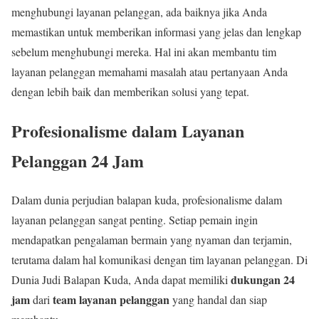
menghubungi layanan pelanggan, ada baiknya jika Anda
memastikan untuk memberikan informasi yang jelas dan lengkap
sebelum menghubungi mereka. Hal ini akan membantu tim
layanan pelanggan memahami masalah atau pertanyaan Anda
dengan lebih baik dan memberikan solusi yang tepat.
Profesionalisme dalam Layanan
Pelanggan 24 Jam
Dalam dunia perjudian balapan kuda, profesionalisme dalam
layanan pelanggan sangat penting. Setiap pemain ingin
mendapatkan pengalaman bermain yang nyaman dan terjamin,
terutama dalam hal komunikasi dengan tim layanan pelanggan. Di
dukungan 24
Dunia Judi Balapan Kuda, Anda dapat memiliki
jam
team layanan pelanggan
dari
yang handal dan siap