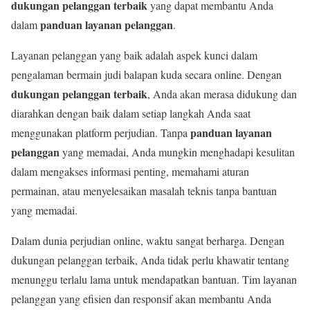
dukungan pelanggan terbaik
yang dapat membantu Anda
panduan layanan pelanggan
dalam
.
Layanan pelanggan yang baik adalah aspek kunci dalam
pengalaman bermain judi balapan kuda secara online. Dengan
dukungan pelanggan terbaik
, Anda akan merasa didukung dan
diarahkan dengan baik dalam setiap langkah Anda saat
panduan layanan
menggunakan platform perjudian. Tanpa
pelanggan
yang memadai, Anda mungkin menghadapi kesulitan
dalam mengakses informasi penting, memahami aturan
permainan, atau menyelesaikan masalah teknis tanpa bantuan
yang memadai.
Dalam dunia perjudian online, waktu sangat berharga. Dengan
dukungan pelanggan terbaik, Anda tidak perlu khawatir tentang
menunggu terlalu lama untuk mendapatkan bantuan. Tim layanan
pelanggan yang efisien dan responsif akan membantu Anda