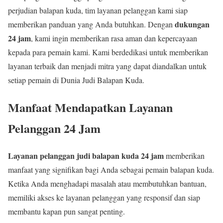
perjudian balapan kuda, tim layanan pelanggan kami siap
dukungan
memberikan panduan yang Anda butuhkan. Dengan
24 jam
, kami ingin memberikan rasa aman dan kepercayaan
kepada para pemain kami. Kami berdedikasi untuk memberikan
layanan terbaik dan menjadi mitra yang dapat diandalkan untuk
setiap pemain di Dunia Judi Balapan Kuda.
Manfaat Mendapatkan Layanan
Pelanggan 24 Jam
Layanan pelanggan judi balapan kuda 24 jam
memberikan
manfaat yang signifikan bagi Anda sebagai pemain balapan kuda.
Ketika Anda menghadapi masalah atau membutuhkan bantuan,
memiliki akses ke layanan pelanggan yang responsif dan siap
membantu kapan pun sangat penting.