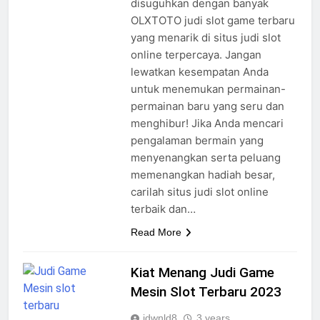
disuguhkan dengan banyak
OLXTOTO judi slot game terbaru
yang menarik di situs judi slot
online terpercaya. Jangan
lewatkan kesempatan Anda
untuk menemukan permainan-
permainan baru yang seru dan
menghibur! Jika Anda mencari
pengalaman bermain yang
menyenangkan serta peluang
memenangkan hadiah besar,
carilah situs judi slot online
terbaik dan…
Read More
Kiat Menang Judi Game
Mesin Slot Terbaru 2023
idwnld8
3 years