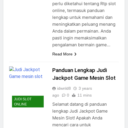
perlu diketahui tentang Rtp slot
online, termasuk panduan
lengkap untuk memahami dan
meningkatkan peluang menang
Anda dalam permainan. Anda
pasti ingin memaksimalkan
pengalaman bermain game…
Read More
Panduan Lengkap Judi
Jackpot Game Mesin Slot
idwnld8
3 years
ago
0
11 mins
JUDI SLOT
Selamat datang di panduan
ONLINE
lengkap Judi Jackpot Game
Mesin Slot! Apakah Anda
mencari cara untuk