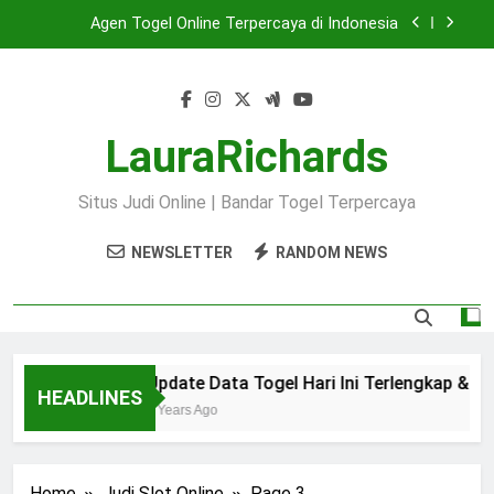
Skip
Agen Togel Online Terpercaya di Indonesia
to
content
Keluaran Togel Hari Ini – Hasil Tercepat & Akurat
Prediksi Akurat Togel Hongkong Malam Ini
LauraRichards
Update Data Togel Hari Ini Terlengkap & Akurat
Situs Judi Online | Bandar Togel Terpercaya
Agen Togel Online Terpercaya di Indonesia
NEWSLETTER
RANDOM NEWS
Keluaran Togel Hari Ini – Hasil Tercepat & Akurat
Prediksi Akurat Togel Hongkong Malam Ini
Update Data Togel Hari Ini Terlengkap & Aku
HEADLINES
2 Years Ago
Home
Judi Slot Online
Page 3