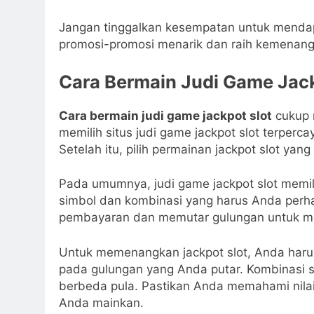
Jangan tinggalkan kesempatan untuk mend
promosi-promosi menarik dan raih kemenangan
Cara Bermain Judi Game Jack
Cara bermain judi game jackpot slot
cukup 
memilih situs judi game jackpot slot terperc
Setelah itu, pilih permainan jackpot slot yan
Pada umumnya, judi game jackpot slot memi
simbol dan kombinasi yang harus Anda perh
pembayaran dan memutar gulungan untuk m
Untuk memenangkan jackpot slot, Anda haru
pada gulungan yang Anda putar. Kombinasi s
berbeda pula. Pastikan Anda memahami nil
Anda mainkan.