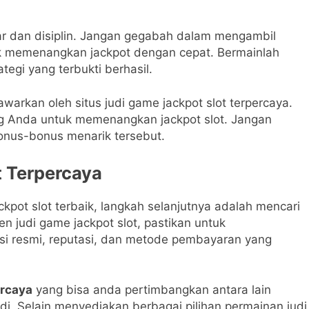
ar dan disiplin. Jangan gegabah dalam mengambil
uk memenangkan jackpot dengan cepat. Bermainlah
egi yang terbukti berhasil.
warkan oleh situs judi game jackpot slot terpercaya.
g Anda untuk memenangkan jackpot slot. Jangan
nus-bonus menarik tersebut.
 Terpercaya
ckpot slot terbaik, langkah selanjutnya adalah mencari
n judi game jackpot slot, pastikan untuk
nsi resmi, reputasi, dan metode pembayaran yang
ercaya
yang bisa anda pertimbangkan antara lain
. Selain menyediakan berbagai pilihan permainan judi