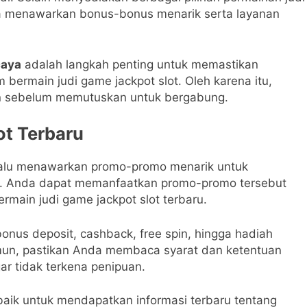
uga menawarkan bonus-bonus menarik serta layanan
caya
adalah langkah penting untuk memastikan
rmain judi game jackpot slot. Oleh karena itu,
en sebelum memutuskan untuk bergabung.
ot Terbaru
selalu menawarkan promo-promo menarik untuk
. Anda dapat memanfaatkan promo-promo tersebut
main judi game jackpot slot terbaru.
nus deposit, cashback, free spin, hingga hadiah
mun, pastikan Anda membaca syarat dan ketentuan
r tidak terkena penipuan.
rbaik untuk mendapatkan informasi terbaru tentang