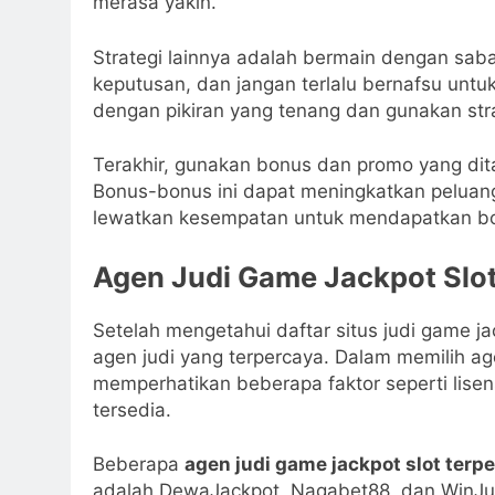
merasa yakin.
Strategi lainnya adalah bermain dengan sab
keputusan, dan jangan terlalu bernafsu unt
dengan pikiran yang tenang dan gunakan strat
Terakhir, gunakan bonus dan promo yang dita
Bonus-bonus ini dapat meningkatkan peluan
lewatkan kesempatan untuk mendapatkan bo
Agen Judi Game Jackpot Slot
Setelah mengetahui daftar situs judi game ja
agen judi yang terpercaya. Dalam memilih age
memperhatikan beberapa faktor seperti lise
tersedia.
Beberapa
agen judi game jackpot slot terp
adalah DewaJackpot, Nagabet88, dan WinJudi