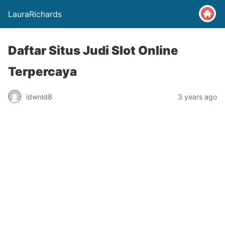
LauraRichards
Daftar Situs Judi Slot Online
Terpercaya
idwnld8
3 years ago