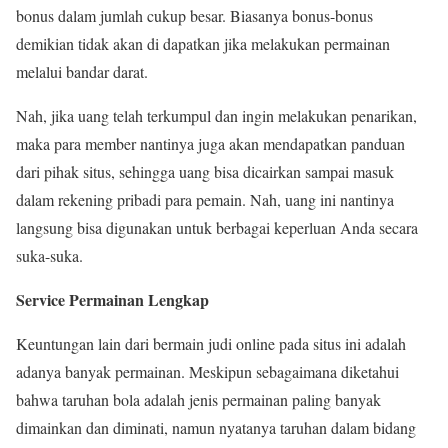
bonus dalam jumlah cukup besar. Biasanya bonus-bonus
demikian tidak akan di dapatkan jika melakukan permainan
melalui bandar darat.
Nah, jika uang telah terkumpul dan ingin melakukan penarikan,
maka para member nantinya juga akan mendapatkan panduan
dari pihak situs, sehingga uang bisa dicairkan sampai masuk
dalam rekening pribadi para pemain. Nah, uang ini nantinya
langsung bisa digunakan untuk berbagai keperluan Anda secara
suka-suka.
Service Permainan Lengkap
Keuntungan lain dari bermain judi online pada situs ini adalah
adanya banyak permainan. Meskipun sebagaimana diketahui
bahwa taruhan bola adalah jenis permainan paling banyak
dimainkan dan diminati, namun nyatanya taruhan dalam bidang