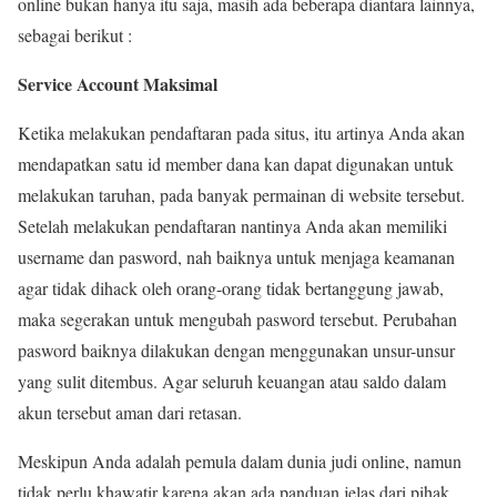
online bukan hanya itu saja, masih ada beberapa diantara lainnya,
sebagai berikut :
Service Account Maksimal
Ketika melakukan pendaftaran pada situs, itu artinya Anda akan
mendapatkan satu id member dana kan dapat digunakan untuk
melakukan taruhan, pada banyak permainan di website tersebut.
Setelah melakukan pendaftaran nantinya Anda akan memiliki
username dan pasword, nah baiknya untuk menjaga keamanan
agar tidak dihack oleh orang-orang tidak bertanggung jawab,
maka segerakan untuk mengubah pasword tersebut. Perubahan
pasword baiknya dilakukan dengan menggunakan unsur-unsur
yang sulit ditembus. Agar seluruh keuangan atau saldo dalam
akun tersebut aman dari retasan.
Meskipun Anda adalah pemula dalam dunia judi online, namun
tidak perlu khawatir karena akan ada panduan jelas dari pihak