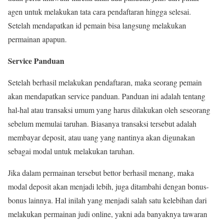
agen untuk melakukan tata cara pendaftaran hingga selesai.
Setelah mendapatkan id pemain bisa langsung melakukan
permainan apapun.
Service Panduan
Setelah berhasil melakukan pendaftaran, maka seorang pemain
akan mendapatkan service panduan. Panduan ini adalah tentang
hal-hal atau transaksi umum yang harus dilakukan oleh seseorang
sebelum memulai taruhan. Biasanya transaksi tersebut adalah
membayar deposit, atau uang yang nantinya akan digunakan
sebagai modal untuk melakukan taruhan.
Jika dalam permainan tersebut bettor berhasil menang, maka
modal deposit akan menjadi lebih, juga ditambahi dengan bonus-
bonus lainnya. Hal inilah yang menjadi salah satu kelebihan dari
melakukan permainan judi online, yakni ada banyaknya tawaran