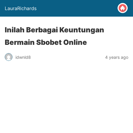
LauraRichards
Inilah Berbagai Keuntungan
Bermain Sbobet Online
idwnld8
4 years ago