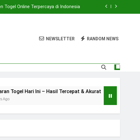
n Togel Online Terpercaya di Indonesia
Togel Hari Ini – Hasil Tercepat & Akurat
diksi Akurat Togel Hongkong Malam Ini
NEWSLETTER
RANDOM NEWS
Data Togel Hari Ini Terlengkap & Akurat
n Togel Online Terpercaya di Indonesia
Togel Hari Ini – Hasil Tercepat & Akurat
diksi Akurat Togel Hongkong Malam Ini
Togel Hari Ini – Hasil Tercepat & Akurat
Pred
2 Yea