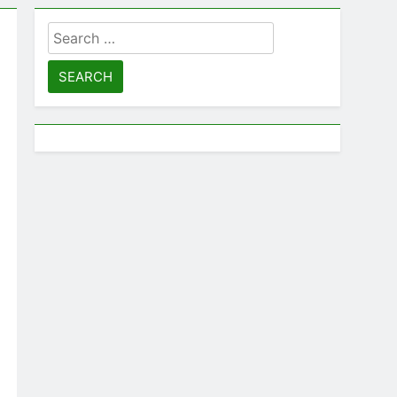
Search
for: