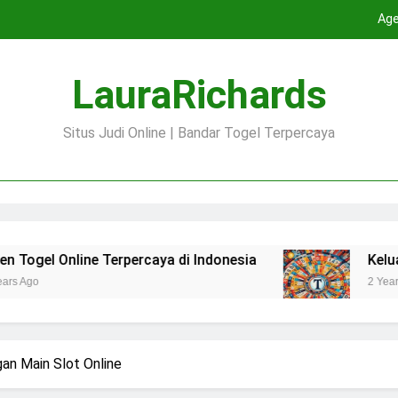
Age
Keluaran 
LauraRichards
Pre
Situs Judi Online | Bandar Togel Terpercaya
Update 
Age
Keluaran 
Pre
gel Online Terpercaya di Indonesia
Keluaran 
go
2 Years Ago
gan Main Slot Online