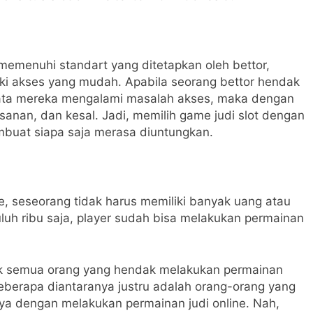
memenuhi standart yang ditetapkan oleh bettor,
iki akses yang mudah. Apabila seorang bettor hendak
yata mereka mengalami masalah akses, maka dengan
nan, dan kesal. Jadi, memilih game judi slot dengan
buat siapa saja merasa diuntungkan.
e, seseorang tidak harus memiliki banyak uang atau
uh ribu saja, player sudah bisa melakukan permainan
k semua orang yang hendak melakukan permainan
eberapa diantaranya justru adalah orang-orang yang
ya dengan melakukan permainan judi online. Nah,