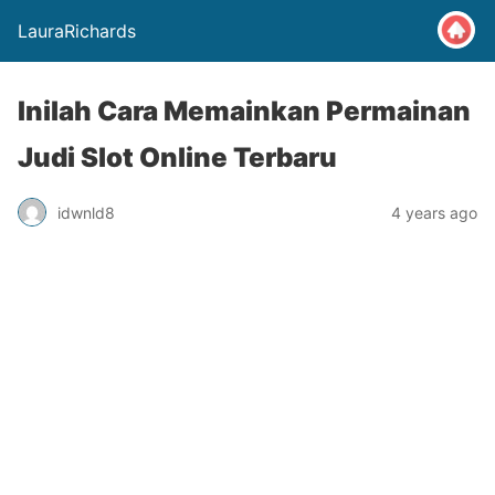
LauraRichards
Inilah Cara Memainkan Permainan
Judi Slot Online Terbaru
idwnld8
4 years ago