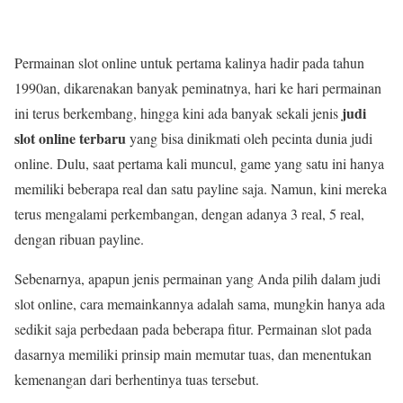
Permainan slot online untuk pertama kalinya hadir pada tahun
1990an, dikarenakan banyak peminatnya, hari ke hari permainan
judi
ini terus berkembang, hingga kini ada banyak sekali jenis
slot online terbaru
yang bisa dinikmati oleh pecinta dunia judi
online. Dulu, saat pertama kali muncul, game yang satu ini hanya
memiliki beberapa real dan satu payline saja. Namun, kini mereka
terus mengalami perkembangan, dengan adanya 3 real, 5 real,
dengan ribuan payline.
Sebenarnya, apapun jenis permainan yang Anda pilih dalam judi
slot online, cara memainkannya adalah sama, mungkin hanya ada
sedikit saja perbedaan pada beberapa fitur. Permainan slot pada
dasarnya memiliki prinsip main memutar tuas, dan menentukan
kemenangan dari berhentinya tuas tersebut.