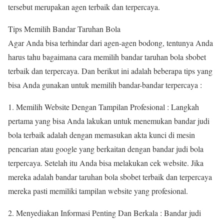
tersebut merupakan agen terbaik dan terpercaya.
Tips Memilih Bandar Taruhan Bola
Agar Anda bisa terhindar dari agen-agen bodong, tentunya Anda
harus tahu bagaimana cara memilih bandar taruhan bola sbobet
terbaik dan terpercaya. Dan berikut ini adalah beberapa tips yang
bisa Anda gunakan untuk memilih bandar-bandar terpercaya :
1. Memilih Website Dengan Tampilan Profesional : Langkah
pertama yang bisa Anda lakukan untuk menemukan bandar judi
bola terbaik adalah dengan memasukan akta kunci di mesin
pencarian atau google yang berkaitan dengan bandar judi bola
terpercaya. Setelah itu Anda bisa melakukan cek website. Jika
mereka adalah bandar taruhan bola sbobet terbaik dan terpercaya
mereka pasti memiliki tampilan website yang profesional.
2. Menyediakan Informasi Penting Dan Berkala : Bandar judi