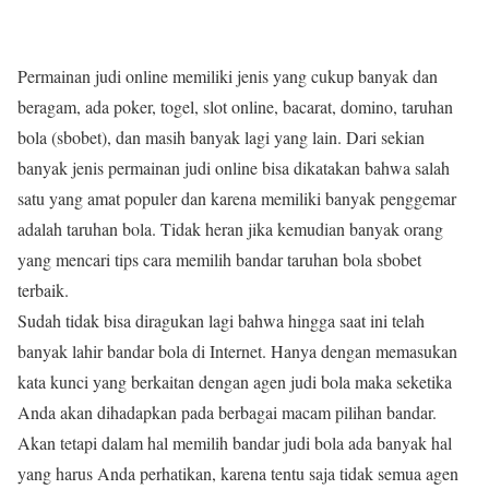
Permainan judi online memiliki jenis yang cukup banyak dan
beragam, ada poker, togel, slot online, bacarat, domino, taruhan
bola (sbobet), dan masih banyak lagi yang lain. Dari sekian
banyak jenis permainan judi online bisa dikatakan bahwa salah
satu yang amat populer dan karena memiliki banyak penggemar
adalah taruhan bola. Tidak heran jika kemudian banyak orang
yang mencari tips cara memilih bandar taruhan bola sbobet
terbaik.
Sudah tidak bisa diragukan lagi bahwa hingga saat ini telah
banyak lahir bandar bola di Internet. Hanya dengan memasukan
kata kunci yang berkaitan dengan agen judi bola maka seketika
Anda akan dihadapkan pada berbagai macam pilihan bandar.
Akan tetapi dalam hal memilih bandar judi bola ada banyak hal
yang harus Anda perhatikan, karena tentu saja tidak semua agen