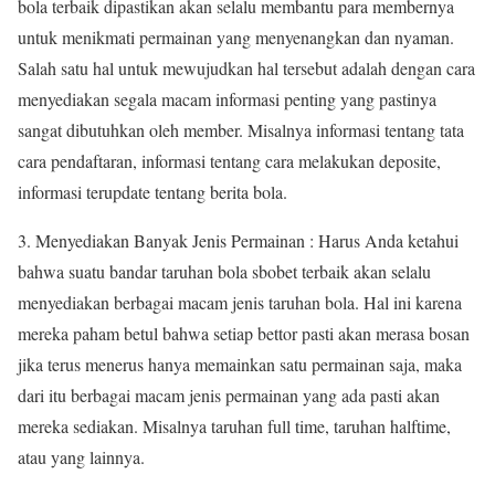
bola terbaik dipastikan akan selalu membantu para membernya
untuk menikmati permainan yang menyenangkan dan nyaman.
Salah satu hal untuk mewujudkan hal tersebut adalah dengan cara
menyediakan segala macam informasi penting yang pastinya
sangat dibutuhkan oleh member. Misalnya informasi tentang tata
cara pendaftaran, informasi tentang cara melakukan deposite,
informasi terupdate tentang berita bola.
3. Menyediakan Banyak Jenis Permainan : Harus Anda ketahui
bahwa suatu bandar taruhan bola sbobet terbaik akan selalu
menyediakan berbagai macam jenis taruhan bola. Hal ini karena
mereka paham betul bahwa setiap bettor pasti akan merasa bosan
jika terus menerus hanya memainkan satu permainan saja, maka
dari itu berbagai macam jenis permainan yang ada pasti akan
mereka sediakan. Misalnya taruhan full time, taruhan halftime,
atau yang lainnya.