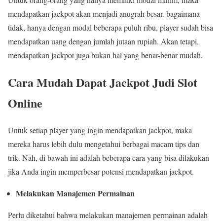
mendapatkan jackpot akan menjadi anugrah besar. bagaimana
tidak, hanya dengan modal beberapa puluh ribu, player sudah bisa
mendapatkan uang dengan jumlah jutaan rupiah. Akan tetapi,
mendapatkan jackpot juga bukan hal yang benar-benar mudah.
Cara Mudah Dapat Jackpot Judi Slot
Online
Untuk setiap player yang ingin mendapatkan jackpot, maka
mereka harus lebih dulu mengetahui berbagai macam tips dan
trik. Nah, di bawah ini adalah beberapa cara yang bisa dilakukan
jika Anda ingin memperbesar potensi mendapatkan jackpot.
Melakukan Manajemen Permainan
Perlu diketahui bahwa melakukan manajemen permainan adalah