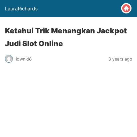
LauraRichards
Ketahui Trik Menangkan Jackpot
Judi Slot Online
idwnld8
3 years ago