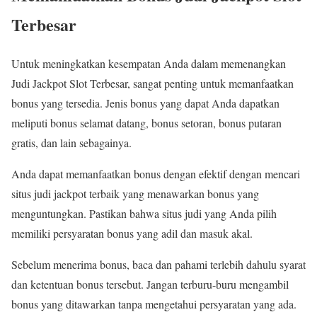
Terbesar
Untuk meningkatkan kesempatan Anda dalam memenangkan
Judi Jackpot Slot Terbesar, sangat penting untuk memanfaatkan
bonus yang tersedia. Jenis bonus yang dapat Anda dapatkan
meliputi bonus selamat datang, bonus setoran, bonus putaran
gratis, dan lain sebagainya.
Anda dapat memanfaatkan bonus dengan efektif dengan mencari
situs judi jackpot terbaik yang menawarkan bonus yang
menguntungkan. Pastikan bahwa situs judi yang Anda pilih
memiliki persyaratan bonus yang adil dan masuk akal.
Sebelum menerima bonus, baca dan pahami terlebih dahulu syarat
dan ketentuan bonus tersebut. Jangan terburu-buru mengambil
bonus yang ditawarkan tanpa mengetahui persyaratan yang ada.