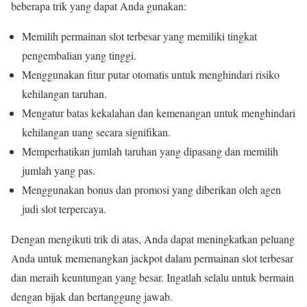
beberapa trik yang dapat Anda gunakan:
Memilih permainan slot terbesar yang memiliki tingkat
pengembalian yang tinggi.
Menggunakan fitur putar otomatis untuk menghindari risiko
kehilangan taruhan.
Mengatur batas kekalahan dan kemenangan untuk menghindari
kehilangan uang secara signifikan.
Memperhatikan jumlah taruhan yang dipasang dan memilih
jumlah yang pas.
Menggunakan bonus dan promosi yang diberikan oleh agen
judi slot terpercaya.
Dengan mengikuti trik di atas, Anda dapat meningkatkan peluang
Anda untuk memenangkan jackpot dalam permainan slot terbesar
dan meraih keuntungan yang besar. Ingatlah selalu untuk bermain
dengan bijak dan bertanggung jawab.