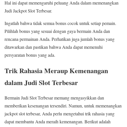
Hal ini dapat memengaruhi peluang Anda dalam memenangkan
Judi Jackpot Slot Terbesar.
Ingatlah bahwa tidak semua bonus cocok untuk setiap pemain.
Pilihlah bonus yang sesuai dengan gaya bermain Anda dan
rencana permainan Anda. Perhatikan juga jumlah bonus yang
ditawarkan dan pastikan bahwa Anda dapat memenuhi
persyaratan bonus yang ada.
Trik Rahasia Meraup Kemenangan
dalam Judi Slot Terbesar
Bermain Judi Slot Terbesar memang mengasyikkan dan
memberikan kesenangan tersendiri. Namun, untuk memenangkan
jackpot slot terbesar, Anda perlu mengetahui trik rahasia yang
dapat membantu Anda meraih kemenangan. Berikut adalah