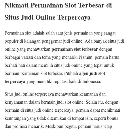
Nikmati Permainan Slot Terbesar di
Situs Judi Online Terpercaya
Permainan slot adalah salah satu jenis permainan yang sangat
populer di kalangan penggemar judi online. Ada banyak situs judi
permainan slot terbesar
online yang menawarkan
dengan
berbagai variasi dan tema yang menarik. Namun, pemain harus
berhati-hati dalam memilih situs judi online yang tepat untuk
agen judi slot
bermain permainan slot terbesar. Pilihlah
terpercaya
yang memiliki reputasi baik di Indonesia.
Situs judi online terpercaya menawarkan keamanan dan
kenyamanan dalam bermain judi slot online. Selain itu, dengan
bermain di situs judi online terpercaya, pemain dapat menikmati
keuntungan yang tidak ditemukan di tempat lain, seperti bonus
dan promosi menarik. Meskipun begitu, pemain harus tetap