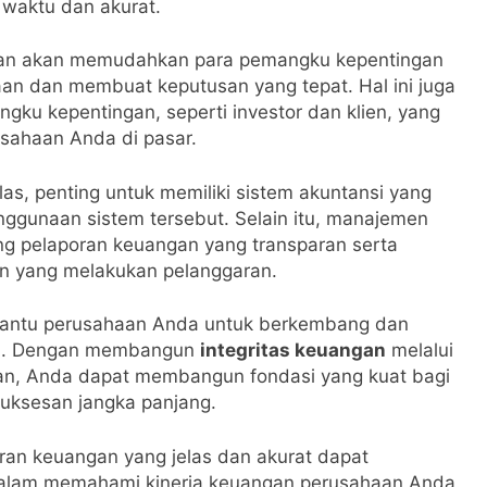
 waktu dan akurat.
aran akan memudahkan para pemangku kepentingan
n dan membuat keputusan yang tepat. Hal ini juga
ku kepentingan, seperti investor dan klien, yang
sahaan Anda di pasar.
s, penting untuk memiliki sistem akuntansi yang
nggunaan sistem tersebut. Selain itu, manajemen
 pelaporan keuangan yang transparan serta
n yang melakukan pelanggaran.
antu perusahaan Anda untuk berkembang dan
rlu. Dengan membangun
integritas keuangan
melalui
ran, Anda dapat membangun fondasi yang kuat bagi
uksesan jangka panjang.
oran keuangan yang jelas dan akurat dapat
lam memahami kinerja keuangan perusahaan Anda.