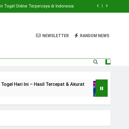
n Togel Online Terpercaya di Indonesia
Togel Hari Ini – Hasil Tercepat & Akurat
diksi Akurat Togel Hongkong Malam Ini
NEWSLETTER
RANDOM NEWS
Data Togel Hari Ini Terlengkap & Akurat
n Togel Online Terpercaya di Indonesia
Togel Hari Ini – Hasil Tercepat & Akurat
diksi Akurat Togel Hongkong Malam Ini
Ini – Hasil Tercepat & Akurat
Prediksi Akura
2 Years Ago