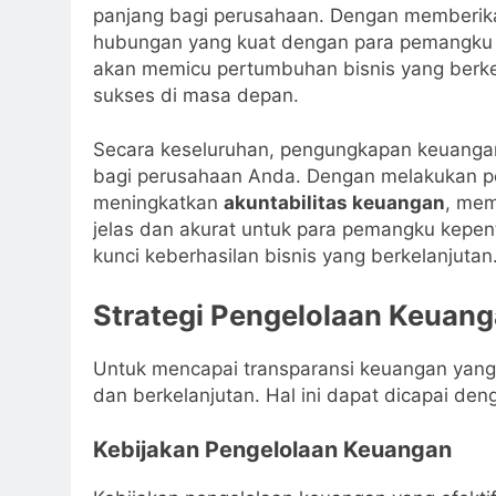
panjang bagi perusahaan. Dengan memberika
hubungan yang kuat dengan para pemangku k
akan memicu pertumbuhan bisnis yang berk
sukses di masa depan.
Secara keseluruhan, pengungkapan keuanga
bagi perusahaan Anda. Dengan melakukan p
meningkatkan
akuntabilitas keuangan
, mem
jelas dan akurat untuk para pemangku kepen
kunci keberhasilan bisnis yang berkelanjutan
Strategi Pengelolaan Keuang
Untuk mencapai transparansi keuangan yang 
dan berkelanjutan. Hal ini dapat dicapai d
Kebijakan Pengelolaan Keuangan