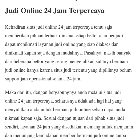
Judi Online 24 Jam Terpercaya
Kehadiran situs judi online 24 jam terpercaya tentu saja
memberikan pilihan terbaik dimana setiap bettor atau penjudi
dapat menikmati layanan judi online yang siap diakses dan
dinikmati kapan saja dengan mudahnya. Pasalnya, masih banyak
dari beberapa bettor yang sering mengeluhkan sulitnya bermain
judi online hanya karena situs judi tertentu yang dipilihnya belum
support jam operasional selama 24 jam.
Maka dari itu, dengan bergabungnya anda melalui situs judi
online 24 jam terpercaya, seharusnya tidak ada lagi hal yang
menyulitkan anda untuk bermain judi online sebab dapat anda
nikmati kapan saja. Sesuai dengan tujuan dari pihak situs judi
sendiri, layanan 24 jam yang disediakan memang untuk menjamin
dan menunjang kemudahan member bermain judi online tanpa