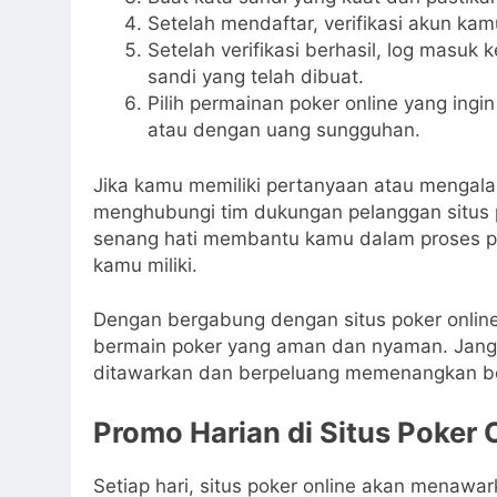
Setelah mendaftar, verifikasi akun kamu
Setelah verifikasi berhasil, log masu
sandi yang telah dibuat.
Pilih permainan poker online yang ing
atau dengan uang sungguhan.
Jika kamu memiliki pertanyaan atau mengalam
menghubungi tim dukungan pelanggan situs p
senang hati membantu kamu dalam proses 
kamu miliki.
Dengan bergabung dengan situs poker onlin
bermain poker yang aman dan nyaman. Jang
ditawarkan dan berpeluang memenangkan bon
Promo Harian di Situs Poker 
Setiap hari, situs poker online akan menaw