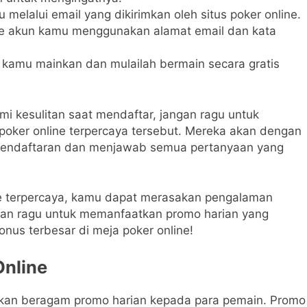
 melalui email yang dikirimkan oleh situs poker online.
k ke akun kamu menggunakan alamat email dan kata
in kamu mainkan dan mulailah bermain secara gratis
i kesulitan saat mendaftar, jangan ragu untuk
oker online terpercaya tersebut. Mereka akan dengan
pendaftaran dan menjawab semua pertanyaan yang
e terpercaya, kamu dapat merasakan pengalaman
an ragu untuk memanfaatkan promo harian yang
us terbesar di meja poker online!
Online
arkan beragam promo harian kepada para pemain. Promo