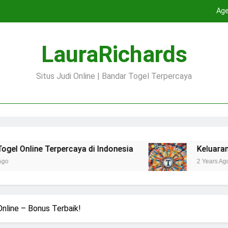
Age
Keluaran 
LauraRichards
Pre
Situs Judi Online | Bandar Togel Terpercaya
Update 
Age
Keluaran 
Pre
 Terpercaya di Indonesia
Keluaran Togel Hari 
2 Years Ago
nline – Bonus Terbaik!