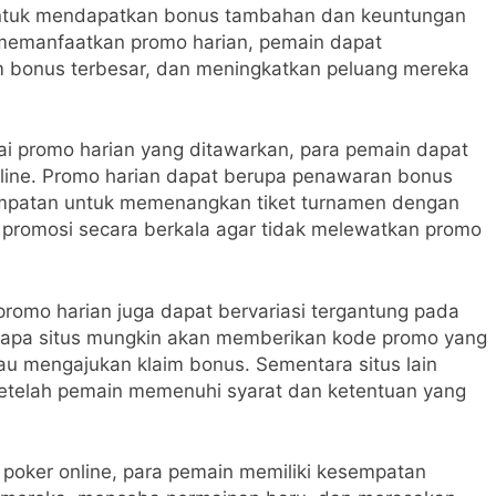
 untuk mendapatkan bonus tambahan dan keuntungan
 memanfaatkan promo harian, pemain dapat
 bonus terbesar, dan meningkatkan peluang mereka
i promo harian yang ditawarkan, para pemain dapat
nline. Promo harian dapat berupa penawaran bonus
empatan untuk memenangkan tiket turnamen dengan
n promosi secara berkala agar tidak melewatkan promo
romo harian juga dapat bervariasi tergantung pada
erapa situs mungkin akan memberikan kode promo yang
au mengajukan klaim bonus. Sementara situs lain
etelah pemain memenuhi syarat dan ketentuan yang
poker online, para pemain memiliki kesempatan