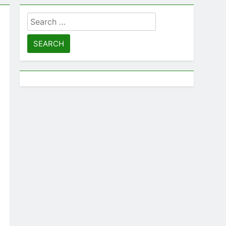
Search
for: