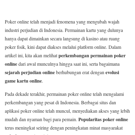
Poker online telah menjadi fenomena yang mengubah wajah
industri perjudian di Indonesia. Permainan kartu yang dulunya
hanya dapat dimainkan secara langsung di kasino atau ruang
poker fisik, kini dapat diakses melalui platform online. Dalam
perkembangan permainan poker
artikel ini, kita akan melihat
online
dari awal munculnya hingga saat ini, serta bagaimana
sejarah perjudian online
evolusi
berhubungan erat dengan
game kartu online
.
Pada dekade terakhir, permainan poker online telah mengalami
perkembangan yang pesat di Indonesia. Berbagai situs dan
aplikasi poker online telah muncul, menyediakan akses yang lebih
Popularitas poker online
mudah dan nyaman bagi para pemain.
terus meningkat seiring dengan peningkatan minat masyarakat