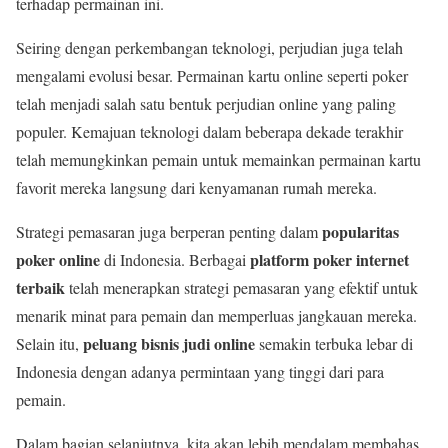
terhadap permainan ini.
Seiring dengan perkembangan teknologi, perjudian juga telah
mengalami evolusi besar. Permainan kartu online seperti poker
telah menjadi salah satu bentuk perjudian online yang paling
populer. Kemajuan teknologi dalam beberapa dekade terakhir
telah memungkinkan pemain untuk memainkan permainan kartu
favorit mereka langsung dari kenyamanan rumah mereka.
popularitas
Strategi pemasaran juga berperan penting dalam
poker online
platform poker internet
di Indonesia. Berbagai
terbaik
telah menerapkan strategi pemasaran yang efektif untuk
menarik minat para pemain dan memperluas jangkauan mereka.
peluang bisnis judi online
Selain itu,
semakin terbuka lebar di
Indonesia dengan adanya permintaan yang tinggi dari para
pemain.
Dalam bagian selanjutnya, kita akan lebih mendalam membahas