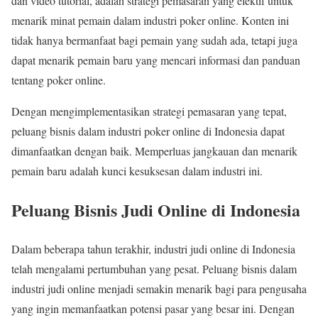
dan video tutorial, adalah strategi pemasaran yang efektif untuk
menarik minat pemain dalam industri poker online. Konten ini
tidak hanya bermanfaat bagi pemain yang sudah ada, tetapi juga
dapat menarik pemain baru yang mencari informasi dan panduan
tentang poker online.
Dengan mengimplementasikan strategi pemasaran yang tepat,
peluang bisnis dalam industri poker online di Indonesia dapat
dimanfaatkan dengan baik. Memperluas jangkauan dan menarik
pemain baru adalah kunci kesuksesan dalam industri ini.
Peluang Bisnis Judi Online di Indonesia
Dalam beberapa tahun terakhir, industri judi online di Indonesia
telah mengalami pertumbuhan yang pesat. Peluang bisnis dalam
industri judi online menjadi semakin menarik bagi para pengusaha
yang ingin memanfaatkan potensi pasar yang besar ini. Dengan