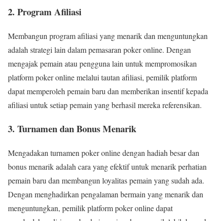
2. Program Afiliasi
Membangun program afiliasi yang menarik dan menguntungkan
adalah strategi lain dalam pemasaran poker online. Dengan
mengajak pemain atau pengguna lain untuk mempromosikan
platform poker online melalui tautan afiliasi, pemilik platform
dapat memperoleh pemain baru dan memberikan insentif kepada
afiliasi untuk setiap pemain yang berhasil mereka referensikan.
3. Turnamen dan Bonus Menarik
Mengadakan turnamen poker online dengan hadiah besar dan
bonus menarik adalah cara yang efektif untuk menarik perhatian
pemain baru dan membangun loyalitas pemain yang sudah ada.
Dengan menghadirkan pengalaman bermain yang menarik dan
menguntungkan, pemilik platform poker online dapat