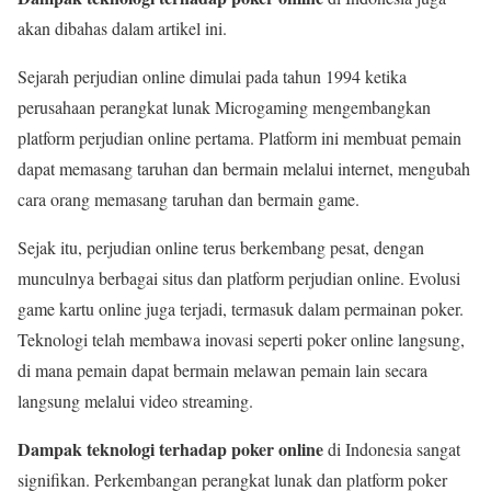
akan dibahas dalam artikel ini.
Sejarah perjudian online dimulai pada tahun 1994 ketika
perusahaan perangkat lunak Microgaming mengembangkan
platform perjudian online pertama. Platform ini membuat pemain
dapat memasang taruhan dan bermain melalui internet, mengubah
cara orang memasang taruhan dan bermain game.
Sejak itu, perjudian online terus berkembang pesat, dengan
munculnya berbagai situs dan platform perjudian online. Evolusi
game kartu online juga terjadi, termasuk dalam permainan poker.
Teknologi telah membawa inovasi seperti poker online langsung,
di mana pemain dapat bermain melawan pemain lain secara
langsung melalui video streaming.
Dampak teknologi terhadap poker online
di Indonesia sangat
signifikan. Perkembangan perangkat lunak dan platform poker