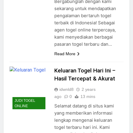
Bergabunglah dengan kami
sekarang untuk mendapatkan
pengalaman bertaruh togel
terbaik di Indonesia! Sebagai
agen togel online terpercaya,
kami menyediakan berbagai
pasaran togel terbaru dan…
Read More
Keluaran Togel Hari Ini –
Hasil Tercepat & Akurat
idwnld8
2 years
ago
0
13 mins
JUDI TOGEL
Selamat datang di situs kami
ONLINE
yang memberikan informasi
lengkap mengenai keluaran
togel terbaru hari ini. Kami