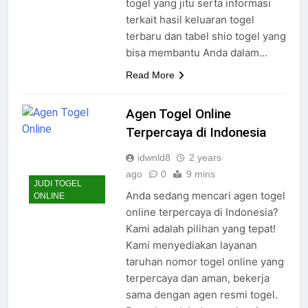
togel yang jitu serta informasi
terkait hasil keluaran togel
terbaru dan tabel shio togel yang
bisa membantu Anda dalam…
Read More
Agen Togel Online
Terpercaya di Indonesia
idwnld8
2 years
ago
0
9 mins
JUDI TOGEL
Anda sedang mencari agen togel
ONLINE
online terpercaya di Indonesia?
Kami adalah pilihan yang tepat!
Kami menyediakan layanan
taruhan nomor togel online yang
terpercaya dan aman, bekerja
sama dengan agen resmi togel.