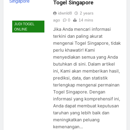
Togel Singapore
idwnld8
2 years
ago
0
14 mins
JUDI TOGEL
Jika Anda mencari informasi
ONLINE
terkini dan paling akurat
mengenai Togel Singapore, tidak
perlu khawatir! Kami
menyediakan semua yang Anda
butuhkan di sini. Dalam artikel
ini, Kami akan memberikan hasil,
prediksi, data, dan statistik
terlengkap mengenai permainan
Togel Singapore. Dengan
informasi yang komprehensif ini,
Anda dapat membuat keputusan
taruhan yang lebih baik dan
meningkatkan peluang
kemenangan…