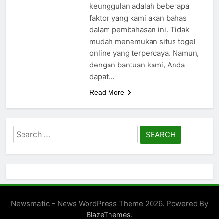
keunggulan adalah beberapa
faktor yang kami akan bahas
dalam pembahasan ini. Tidak
mudah menemukan situs togel
online yang terpercaya. Namun,
dengan bantuan kami, Anda
dapat…
Read More
Search
for:
Newsmatic - News WordPress Theme 2026. Powered By
.
BlazeThemes