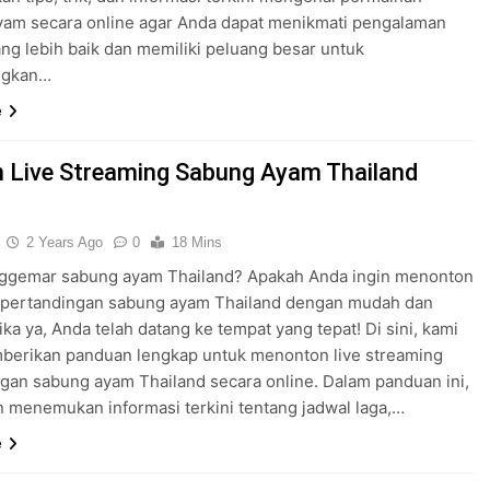
yam secara online agar Anda dapat menikmati pengalaman
ang lebih baik dan memiliki peluang besar untuk
gkan…
e
 Live Streaming Sabung Ayam Thailand
2 Years Ago
0
18 Mins
ggemar sabung ayam Thailand? Apakah Anda ingin menonton
 pertandingan sabung ayam Thailand dengan mudah dan
Jika ya, Anda telah datang ke tempat yang tepat! Di sini, kami
berikan panduan lengkap untuk menonton live streaming
gan sabung ayam Thailand secara online. Dalam panduan ini,
 menemukan informasi terkini tentang jadwal laga,…
e