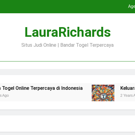
Age
Keluaran 
LauraRichards
Pre
Situs Judi Online | Bandar Togel Terpercaya
Update 
Age
Keluaran 
Pre
line Terpercaya di Indonesia
Keluaran Togel H
2 Years Ago