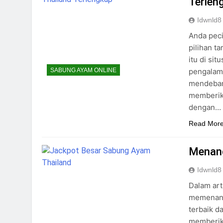
Terlen
Idwnld8
Anda peci
pilihan t
itu di sit
pengalam
SABUNG AYAM ONLINE
mendebar
memberik
dengan…
Read Mor
Menang
Idwnld8
Dalam art
memenang
terbaik d
memberika