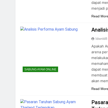
dapat mer
menjadi 
Read Mor
Analis
Idwnld8
Apakah An
arena per
melakukan
memahami 
dapat me
SABUNG AYAM ONLINE
membuat p
akan me
Read Mor
Pasara