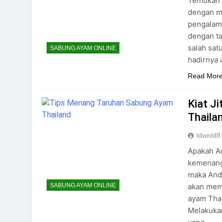
Temukan 
dengan me
pengalam
dengan ta
salah sat
SABUNG AYAM ONLINE
hadirnya 
Read Mor
Kiat J
Thaila
Idwnld8
Apakah A
kemenanga
maka Anda
akan memb
SABUNG AYAM ONLINE
ayam Tha
Melakukan