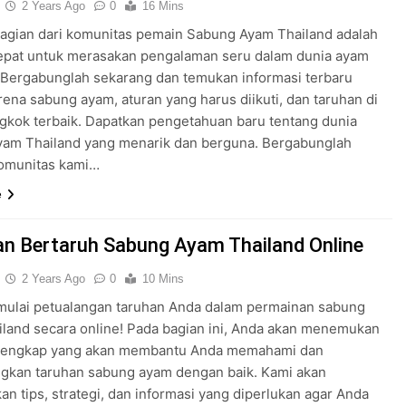
2 Years Ago
0
16 Mins
agian dari komunitas pemain Sabung Ayam Thailand adalah
tepat untuk merasakan pengalaman seru dalam dunia ayam
 Bergabunglah sekarang dan temukan informasi terbaru
rena sabung ayam, aturan yang harus diikuti, dan taruhan di
kok terbaik. Dapatkan pengetahuan baru tentang dunia
yam Thailand yang menarik dan berguna. Bergabunglah
omunitas kami…
e
n Bertaruh Sabung Ayam Thailand Online
2 Years Ago
0
10 Mins
 mulai petualangan taruhan Anda dalam permainan sabung
land secara online! Pada bagian ini, Anda akan menemukan
lengkap yang akan membantu Anda memahami dan
kan taruhan sabung ayam dengan baik. Kami akan
n tips, strategi, dan informasi yang diperlukan agar Anda